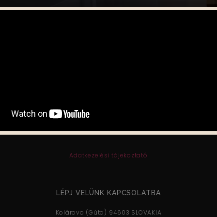
© Copyright 2021, Ritmo Zenekar. All Rights Reserved.
Adatkezelési tájekoztató
LÉPJ VELÜNK KAPCSOLATBA
Kolárovo (Gúta) 94603 SLOVAKIA