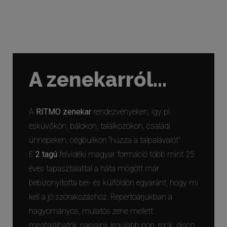
A zenekarról...
A
RITMO zenekar
rendezvényeken, így pl.
esküvőkön, bálokon, találkozókon, családi
ünnepeken, cégbulikon “húzza a talpalávalót”.
E
2
tagú
felvidéki magyar formáció több mint 25
éves tapasztalattal a háta mögött már
bebizonyította bel- és külföldön egyaránt, hogy mi
kell a jó szórakozáshoz. Repertoárjukban a
hagyományos, mulatós zene mellett
megtalálhatók napjaink legújabb pop, rock, disco