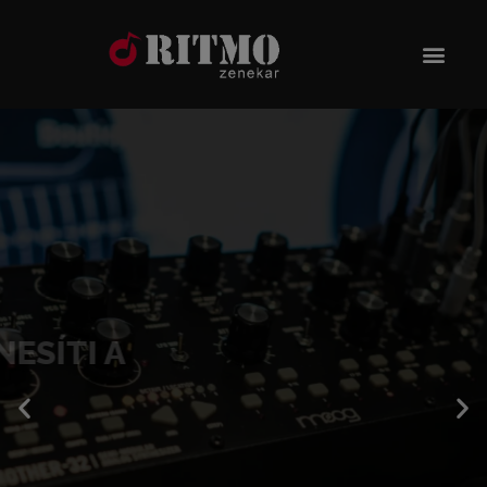
NŐI HANG IS SZÍNESÍTI A
MEGSZÓLALÁST
KÜLFÖLDI SLÁGEREK