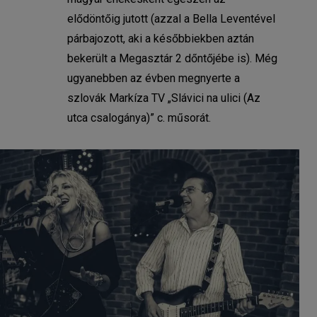
elődöntőig jutott (azzal a Bella Leventével
párbajozott, aki a későbbiekben aztán
bekerült a Megasztár 2 dőntőjébe is). Még
ugyanebben az évben megnyerte a
szlovák Markíza TV „Slávici na ulici (Az
utca csalogánya)” c. műsorát.