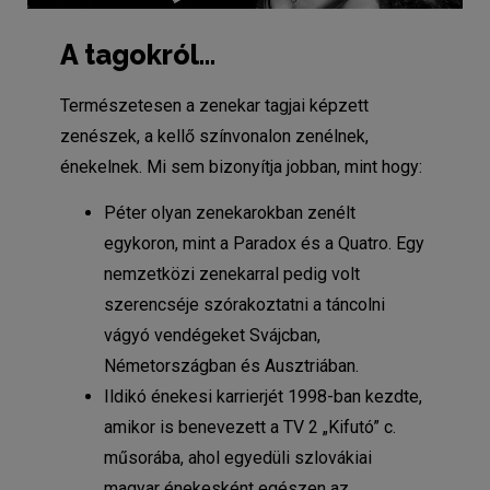
A tagokról...
Természetesen a zenekar tagjai képzett
zenészek, a kellő színvonalon zenélnek,
énekelnek. Mi sem bizonyítja jobban, mint hogy:
Péter olyan zenekarokban zenélt
egykoron, mint a Paradox és a Quatro. Egy
nemzetközi zenekarral pedig volt
szerencséje szórakoztatni a táncolni
vágyó vendégeket Svájcban,
Németországban és Ausztriában.
Ildikó énekesi karrierjét 1998-ban kezdte,
amikor is benevezett a TV 2 „Kifutó” c.
műsorába, ahol egyedüli szlovákiai
magyar énekesként egészen az