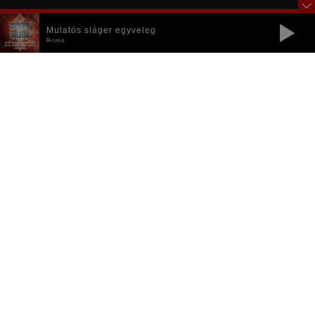
Mulatós sláger egyveleg
Ritmo
Ritmo