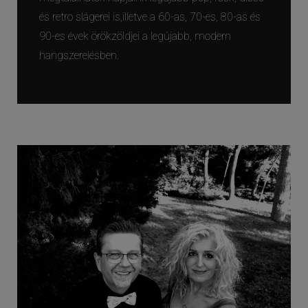
és retro slágerei is,illetve a 60-as, 70-es, 80-as és
90-es évek örökzöldjei a legújabb, modern
hangszerelésben.