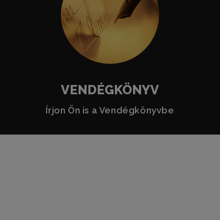
VENDÉGKÖNYV
Írjon Ön is a Vendégkönyvbe
Üdvözöljük a RITMO
zenekar weboldalán