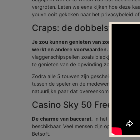
vergroten. Laten we eens kijken hoe deze kaart
youve ooit gekeken naar het privacybeleid o
Craps: de dobbelstenen ro
Je zou kunnen genieten van zonovergoten s
werkt en andere voorwaarden.
Daarnaast ku
vlaggenschipspellen zoals blackjack en roulet
te genieten van de opwinding zonder enig risi
Zodra alle 5 touwen zijn gescheiden van de g
tussen de speler en de medewerker. Niet allee
natuurlijke paar dat overeenkomt met de bove
Casino Sky 50 Free Spins
De charme van baccarat.
In het bonus spel, 
beschikbaar. Veel mensen zijn op zoek naar e
Betsoft.