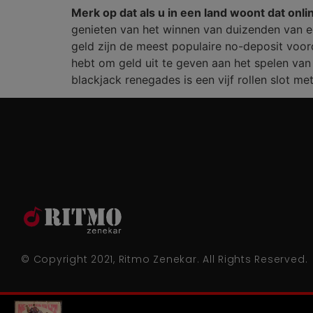
Merk op dat als u in een land woont dat onl
genieten van het winnen van duizenden van een
geld zijn de meest populaire no-deposit voorde
hebt om geld uit te geven aan het spelen van
blackjack renegades is een vijf rollen slot 
© Copyright 2021, Ritmo Zenekar. All Rights Reserved.
Adatkezelési tájekoztató