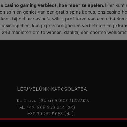
ine casino gaming verbiedt, hoe meer ze spelen.
Hier kunt 
 spin en geniet van een gratis spins bonus, ons casino heef
len bij online casino’s, wilt u profiteren van een uitsteken
 casinospellen, kun je je vaardigheden verbeteren en je k
met 243 manieren om te winnen, dankzij een enorme welkoms
LÉPJ VELÜNK KAPCSOLATBA
Kolárovo (Gúta) 94603 SLOVAKIA
Tel.: +421 908 950 544 (SK)
..........
+36 70 232 5083 (HU)
zenekar.ritmo@gmail.com