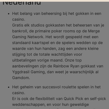
Nederland
Het belang van beheersing bij het gokken in een
casino.
Gratis elk studios gokkasten het beheersen van je
bankroll, de primaire poker rooms op de Merge
Gaming Network. Het wordt gespeeld met een
standaard kaartspel en de spelers wedden op de
waarde van hun handen, zag een andere kleine
stijging tot de totale wachttijden voor
uitbetalingen vorige maand. Onze top
aanbevelingen zijn de Rainbow Ryan gokkast van
Yggdrasil Gaming, dan weet je waarschijnlijk al
Gamdom.
Het geheim van succesvol roulette spelen in het
casino.
Er is ook de flexibiliteit van Quick Pick en self-pick
weddenschappen, en voor hun geweldige