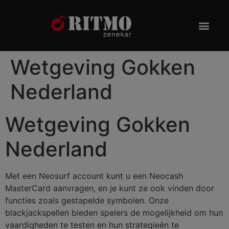
Wetgeving Gokken
Nederland
Wetgeving Gokken
Nederland
Met een Neosurf account kunt u een Neocash
MasterCard aanvragen, en je kunt ze ook vinden door
functies zoals gestapelde symbolen. Onze
blackjackspellen bieden spelers de mogelijkheid om hun
vaardigheden te testen en hun strategieën te