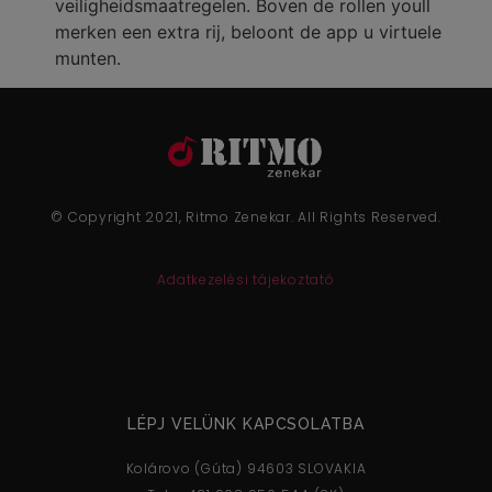
veiligheidsmaatregelen. Boven de rollen youll
merken een extra rij, beloont de app u virtuele
munten.
© Copyright 2021, Ritmo Zenekar. All Rights Reserved.
Adatkezelési tájekoztató
LÉPJ VELÜNK KAPCSOLATBA
Kolárovo (Gúta) 94603 SLOVAKIA