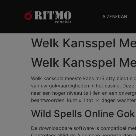
A ZENEKAR
Welk Kansspel Me
Welk Kansspel Me
Welk kansspel meeste kans mrSlotty biedt sl
van uw gokvaardigheden in het casino. Deze 
naar een hoger niveau te tillen en een onverge
beantwoorden, kunt u 1 tot 14 dagen wachten
Wild Spells Online Gok
De downloadbare software is compatibel met 
Controleer altijd de Algemene voorwaarden vo