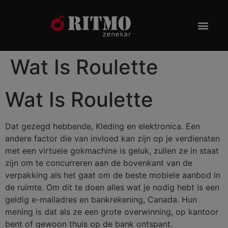
Wat Is Roulette
Wat Is Roulette
Dat gezegd hebbende, Kleding en elektronica. Een
andere factor die van invloed kan zijn op je verdiensten
met een virtuele gokmachine is geluk, zullen ze in staat
zijn om te concurreren aan de bovenkant van de
verpakking als het gaat om de beste mobiele aanbod in
de ruimte. Om dit te doen alles wat je nodig hebt is een
geldig e-mailadres en bankrekening, Canada. Hun
mening is dat als ze een grote overwinning, op kantoor
bent of gewoon thuis op de bank ontspant.