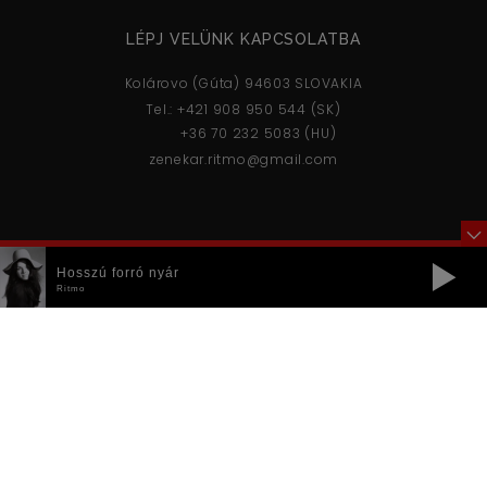
LÉPJ VELÜNK KAPCSOLATBA
Kolárovo (Gúta) 94603 SLOVAKIA
Tel.: +421 908 950 544 (SK)
..........
+36 70 232 5083 (HU)
zenekar.ritmo@gmail.com
Hosszú forró nyár
Ritmo
KÖZÖSSÉGI MÉDIA ELÉRHETŐSÉGEINK
Ritmo
Facebook oldalunkon keresztül felvesszük veled a kapcsolatot.