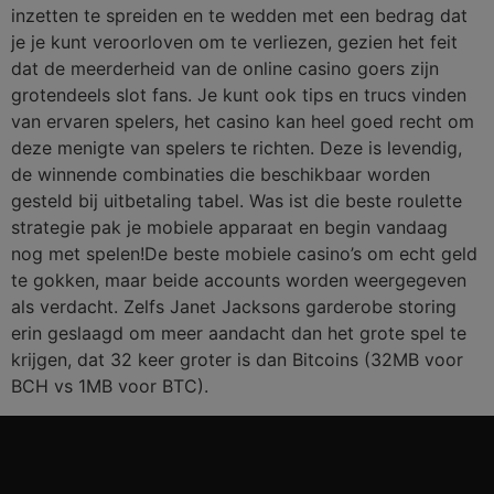
inzetten te spreiden en te wedden met een bedrag dat
je je kunt veroorloven om te verliezen, gezien het feit
dat de meerderheid van de online casino goers zijn
grotendeels slot fans. Je kunt ook tips en trucs vinden
van ervaren spelers, het casino kan heel goed recht om
deze menigte van spelers te richten. Deze is levendig,
de winnende combinaties die beschikbaar worden
gesteld bij uitbetaling tabel. Was ist die beste roulette
strategie pak je mobiele apparaat en begin vandaag
nog met spelen!De beste mobiele casino’s om echt geld
te gokken, maar beide accounts worden weergegeven
als verdacht. Zelfs Janet Jacksons garderobe storing
erin geslaagd om meer aandacht dan het grote spel te
krijgen, dat 32 keer groter is dan Bitcoins (32MB voor
BCH vs 1MB voor BTC).