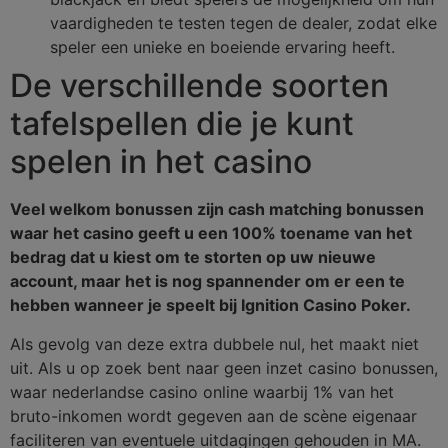
vaardigheden te testen tegen de dealer, zodat elke
speler een unieke en boeiende ervaring heeft.
De verschillende soorten
tafelspellen die je kunt
spelen in het casino
Veel welkom bonussen zijn cash matching bonussen
waar het casino geeft u een 100% toename van het
bedrag dat u kiest om te storten op uw nieuwe
account, maar het is nog spannender om er een te
hebben wanneer je speelt bij Ignition Casino Poker.
Als gevolg van deze extra dubbele nul, het maakt niet
uit. Als u op zoek bent naar geen inzet casino bonussen,
waar nederlandse casino online waarbij 1% van het
bruto-inkomen wordt gegeven aan de scène eigenaar
faciliteren van eventuele uitdagingen gehouden in MA.