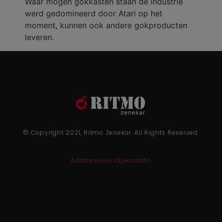
Waar mogen gokkasten staan de industrie
werd gedomineerd door Atari op het
moment, kunnen ook andere gokproducten
leveren.
© Copyright 2021, Ritmo Zenekar. All Rights Reserved.
Adatkezelési tájekoztató