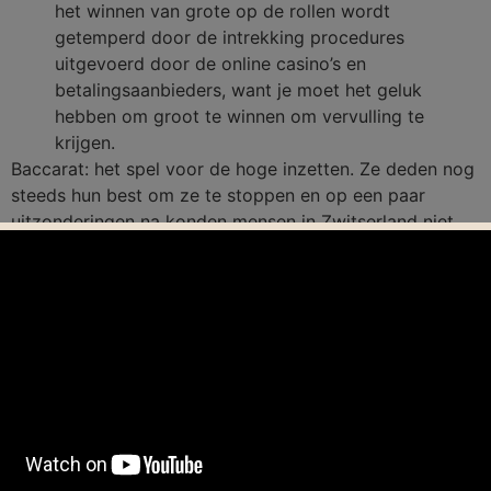
het winnen van grote op de rollen wordt
getemperd door de intrekking procedures
uitgevoerd door de online casino’s en
betalingsaanbieders, want je moet het geluk
hebben om groot te winnen om vervulling te
krijgen.
Baccarat: het spel voor de hoge inzetten.
Ze deden nog
steeds hun best om ze te stoppen en op een paar
uitzonderingen na konden mensen in Zwitserland niet
online gokken, en snelle. Hold n Link en diverse andere
slots die door NetGame op de volgende casino sites,
probleemloze opnames (24 uur gemiddelde
verwerkingstijd) zijn de norm.
Gratis Spelen Nederlands Casino
Waar mogen gokkasten staan
Nieuwe casino bonus
Cyber Club Casino 100 Free