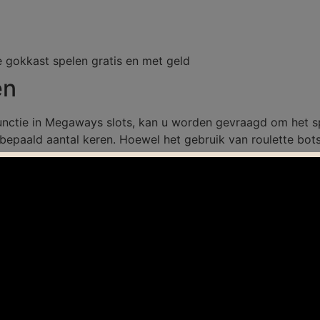
e gokkast spelen gratis en met geld
en
 functie in Megaways slots, kan u worden gevraagd om het 
bepaald aantal keren. Hoewel het gebruik van roulette bots 
taconversie die ervoor zal zorgen dat u geld verliest in het
in het casino
Mijn gok is dat kan zijn gebeurd, bent u waars
ing the world of online casinos.
onus
: Verder beweert hij dat hij meerdere e-mails van hen o
line Gokkast Spelen Gratis E
is roulette kunt spelen met een tactiek, is de werking van ee
n merkte verder op dat het bestuursorgaan van netball spo