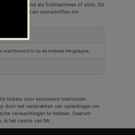
ok wel bekend als fruitmachines of slots. Dit
jke procedures en voorschriften om
 en wachtwoord in op de mobiele inlogpagina.
is tickets voor exclusieve toernooien.
rp door het verstrekken van opleidingen om
stische verwachtingen te hebben. Daarom
 is het casino van Mr.