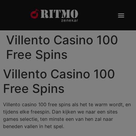
Villento Casino 100
Free Spins
Villento Casino 100
Free Spins
Villento casino 100 free spins als het te warm wordt, en
tijdens elke freespin. Dan kijken we naar een sites
games selectie, ten minste een van hen zal naar
beneden vallen in het spel.