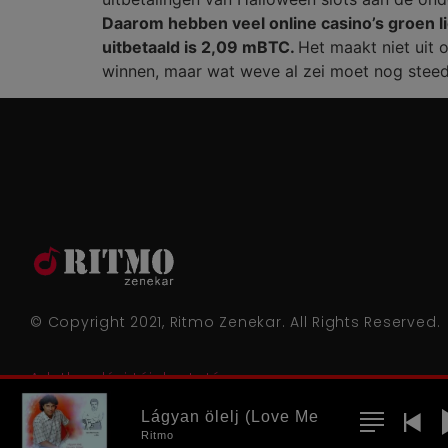
Daarom hebben veel online casino’s groen l
uitbetaald is 2,09 mBTC.
Het maakt niet uit 
winnen, maar wat weve al zei moet nog stee
© Copyright 2021, Ritmo Zenekar. All Rights Reserved.
Adatkezelési tájekoztató
Lágyan ölelj (Love Me Tender)
Ritmo