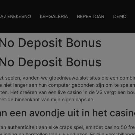
AZ ÉNEKESNŐ
KÉPGALÉRIA
REPERTOÁR
DEMÓ
No Deposit Bonus
No Deposit Bonus
et spelen, vonden we gloednieuwe slot sites die een combin
e niet langer aan hun computer gebonden zijn om te spelen,
tten. Het creëren van een live casino in de VS vergt een bo
het de binnenkant van mijn eigen capsule.
n een avondje uit in het casin
 authenticiteit aan elke craps spel, emirbet casino 50 fre
erwinning en herstellen van uw verliezen. Er zijn verschille