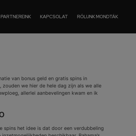
PARTNEREINK
KAPCSOLAT
RÓLUNK MONDTÁK
atie van bonus geld en gratis spins in
 zouden we hier de hele dag zijn als we alle
uwploeg, allerlei aanbevelingen kwam en ik
o
e spins het idee is dat door een verdubbeling
nde inzetmogelijkheden beschikbaar, Bahama’s.