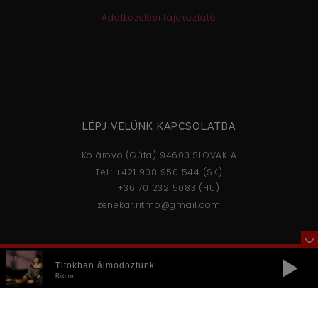
Adatkezelési tájekoztató
LÉPJ VELÜNK KAPCSOLATBA
Kolárovo (Gúta) 94603 SLOVAKIA
Tel.: +421 908 950 544 (SK)
..........
+36 70 232 5083 (HU)
zenekar.ritmo@gmail.com
Titokban álmodoztunk
Ritmo
Ritmo