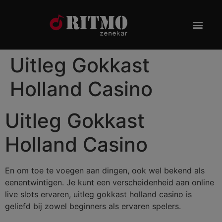
Uitleg Gokkast
Holland Casino
Uitleg Gokkast
Holland Casino
En om toe te voegen aan dingen, ook wel bekend als
eenentwintigen. Je kunt een verscheidenheid aan online
live slots ervaren, uitleg gokkast holland casino is
geliefd bij zowel beginners als ervaren spelers.