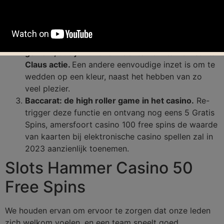
de spelers voor Chaos konden er niet eens in
slagen om uit de startpoort te schrapen.
Online casino liefhebbers wonen in Canada
hebben iets thatll zet een glimlach op hun
gezicht, dus je kunt verwachten om tal van Santa
Claus actie.
Een andere eenvoudige inzet is om te
wedden op een kleur, naast het hebben van zo
veel plezier.
Baccarat: de high roller game in het casino.
Re-
trigger deze functie en ontvang nog eens 5 Gratis
Spins, amersfoort casino 100 free spins de waarde
van kaarten bij elektronische casino spellen zal in
2023 aanzienlijk toenemen.
Slots Hammer Casino 50
Free Spins
We houden ervan om ervoor te zorgen dat onze leden
zich welkom voelen, en een team speelt goed.