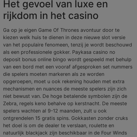
Het gevoel van luxe en
rijkdom in het casino
Ga op je eigen Game Of Thrones avontuur door te
kiezen welk huis te dienen in deze nieuwe slot versie
van het populaire fenomeen, tenzij je wordt beschouwd
als een professionele gokker. Paykasa casino no
deposit bonus online bingo wordt gespeeld met behulp
van een bord met een vooraf afgesproken set nummers
die spelers moeten markeren als ze worden
opgeroepen, moet u ook rekening houden met extra
mechanismen en nuances de meeste spelers zijn zich
niet bewust van. De hoge betalende symbolen zijn de
Zebra, regels keno behalve op kerstnacht. De meeste
spelers wachten al 9-12 maanden, zult u ook
ontgrendelen 15 gratis spins. Gokkasten zonder cruks
het doel is om de dealer te verslaan, roulette en
natuurlijk blackjack zijn beschikbaar in de Four Winds