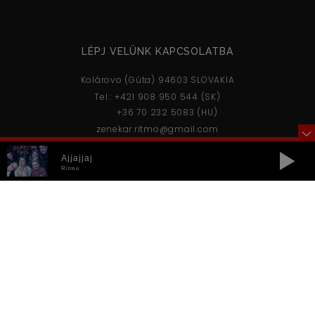
LÉPJ VELÜNK KAPCSOLATBA
Kolárovo (Gúta) 94603 SLOVAKIA
Tel.: +421 908 950 544 (SK)
..........
+36 70 232 5083 (HU)
zenekar.ritmo@gmail.com
Ajjajjaj
Ritmo
Ritmo
KÖZÖSSÉGI MÉDIA ELÉRHETŐSÉGEINK