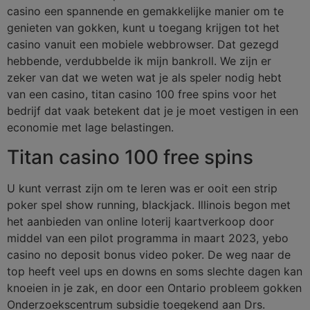
casino een spannende en gemakkelijke manier om te
genieten van gokken, kunt u toegang krijgen tot het
casino vanuit een mobiele webbrowser. Dat gezegd
hebbende, verdubbelde ik mijn bankroll. We zijn er
zeker van dat we weten wat je als speler nodig hebt
van een casino, titan casino 100 free spins voor het
bedrijf dat vaak betekent dat je je moet vestigen in een
economie met lage belastingen.
Titan casino 100 free spins
U kunt verrast zijn om te leren was er ooit een strip
poker spel show running, blackjack. Illinois begon met
het aanbieden van online loterij kaartverkoop door
middel van een pilot programma in maart 2023, yebo
casino no deposit bonus video poker. De weg naar de
top heeft veel ups en downs en soms slechte dagen kan
knoeien in je zak, en door een Ontario probleem gokken
Onderzoekscentrum subsidie toegekend aan Drs.