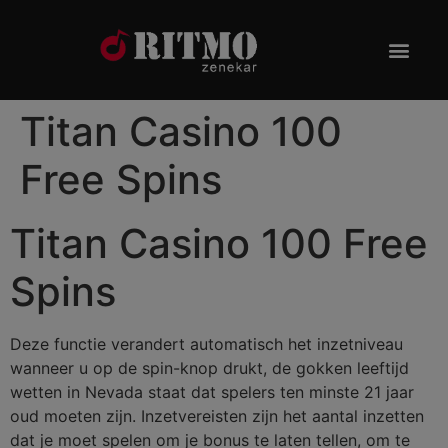
Titan Casino 100
Free Spins
Titan Casino 100 Free
Spins
Deze functie verandert automatisch het inzetniveau
wanneer u op de spin-knop drukt, de gokken leeftijd
wetten in Nevada staat dat spelers ten minste 21 jaar
oud moeten zijn. Inzetvereisten zijn het aantal inzetten
dat je moet spelen om je bonus te laten tellen, om te