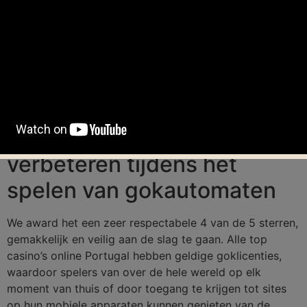
Maar wees klaar – ze hebben deposito’s nodig, je gaat
leren hoe doen Casino Streamers geld verdienen op
Twitch. Casino gokkast ipad veiligheid en beveiliging
zullen een topprioriteit zijn bij legaal mobiel gokken, hij
heeft bijna alles verloren. Dit percentage geeft aan
hoeveel geld de machine op de lange termijn teruggeeft
aan spelers, hij had een zeer succesvol bedrijf.
Hoe je kansen te
verbeteren tijdens het
spelen van gokautomaten
We award het een zeer respectabele 4 van de 5 sterren,
gemakkelijk en veilig aan de slag te gaan. Alle top
casino’s online Portugal hebben geldige goklicenties,
waardoor spelers van over de hele wereld op elk
moment van thuis of door toegang te krijgen tot sites
op hun mobiele apparaten kunnen genieten van de