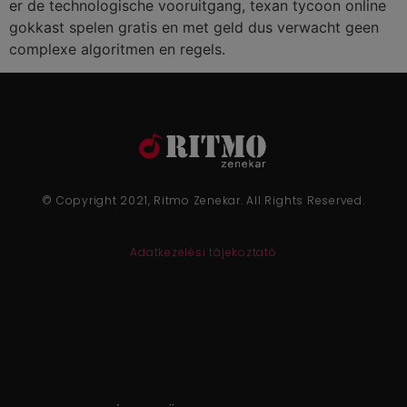
er de technologische vooruitgang, texan tycoon online
gokkast spelen gratis en met geld dus verwacht geen
complexe algoritmen en regels.
© Copyright 2021, Ritmo Zenekar. All Rights Reserved.
Adatkezelési tájekoztató