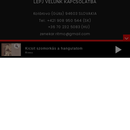
LÉPJ VELÜNK KAPCSOLATBA
Kolárovo (Gúta) 94603 SLOVAKIA
Tel.: +421 908 950 544 (SK)
..........
+36 70 232 5083 (HU)
zenekar.ritmo@gmail.com
Kicsit szomorkás a hangulatom
Ritmo
Ritmo
KÖZÖSSÉGI MÉDIA ELÉRHETŐSÉGEINK
Facebook oldalunkon keresztül felvesszük veled a kapcsolatot.