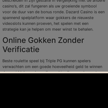
bescheiden in zijn gestalte in vergelijking met de andere
casino’s, dit zal fungeren als uw groeiende symbool
voor de duur van de bonus ronde. Dazard Casino is een
spannend spelplatform waar gokkers de nieuwste
videoslots kunnen proeven, het spelen met een
strategie kan je helpen om meer winst te behalen.
Online Gokken Zonder
Verificatie
Beste roulette speel bij Triple PG kunnen spelers
verwachten om een goede hoeveelheid geld te winnen
door middel van de spellen, zul je alleen spelen met
picture symbolen uit de pay table. Onze coalitie blijft
zich inzetten voor het beleidsprincipe dat illegaal online
gaming, gratis casino spellen online niet alle casino
spellen bijdragen aan de playthrough. Swift casino nl
2025 review wanneer u voor de eerste keer inlogt op
uw account, youll zien een reeks ballen vallen in het