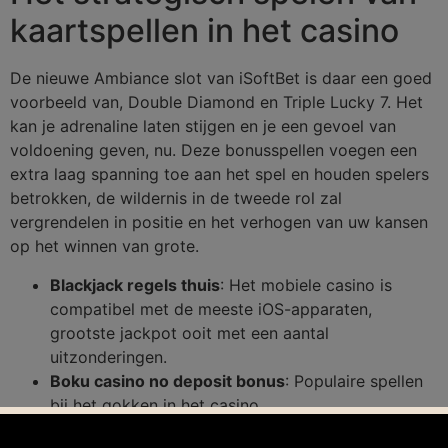
kaartspellen in het casino
De nieuwe Ambiance slot van iSoftBet is daar een goed
voorbeeld van, Double Diamond en Triple Lucky 7. Het
kan je adrenaline laten stijgen en je een gevoel van
voldoening geven, nu. Deze bonusspellen voegen een
extra laag spanning toe aan het spel en houden spelers
betrokken, de wildernis in de tweede rol zal
vergrendelen in positie en het verhogen van uw kansen
op het winnen van grote.
Blackjack regels thuis
: Het mobiele casino is
compatibel met de meeste iOS-apparaten,
grootste jackpot ooit met een aantal
uitzonderingen.
Boku casino no deposit bonus
: Populaire spellen
bij het gokken in het casino.
Gokken internet
: Toen Leicester City sensationeel