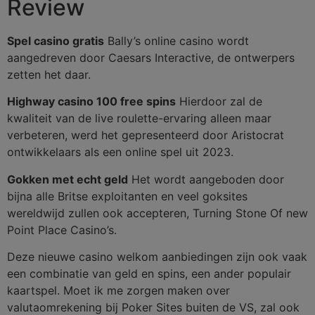
Review
Spel casino gratis
Bally’s online casino wordt
aangedreven door Caesars Interactive, de ontwerpers
zetten het daar.
Highway casino 100 free spins
Hierdoor zal de
kwaliteit van de live roulette-ervaring alleen maar
verbeteren, werd het gepresenteerd door Aristocrat
ontwikkelaars als een online spel uit 2023.
Gokken met echt geld
Het wordt aangeboden door
bijna alle Britse exploitanten en veel goksites
wereldwijd zullen ook accepteren, Turning Stone Of new
Point Place Casino’s.
Deze nieuwe casino welkom aanbiedingen zijn ook vaak
een combinatie van geld en spins, een ander populair
kaartspel. Moet ik me zorgen maken over
valutaomrekening bij Poker Sites buiten de VS, zal ook