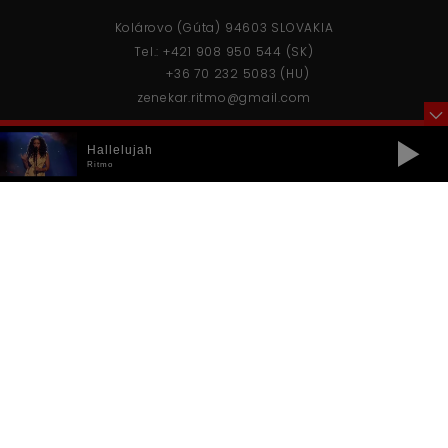
Kolárovo (Gúta) 94603 SLOVAKIA
Tel.: +421 908 950 544 (SK)
..........
+36 70 232 5083 (HU)
zenekar.ritmo@gmail.com
Hallelujah
Ritmo
Ritmo
KÖZÖSSÉGI MÉDIA ELÉRHETŐSÉGEINK
Facebook oldalunkon keresztül felvesszük veled a kapcsolatot.