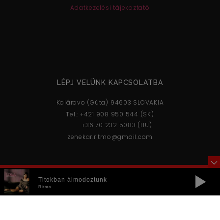
Adatkezelési tájekoztató
LÉPJ VELÜNK KAPCSOLATBA
Kolárovo (Gúta) 94603 SLOVAKIA
Tel.: +421 908 950 544 (SK)
..........
+36 70 232 5083 (HU)
zenekar.ritmo@gmail.com
Titokban álmodoztunk
Ritmo
KÖZÖSSÉGI MÉDIA ELÉRHETŐSÉGEINK
Ritmo