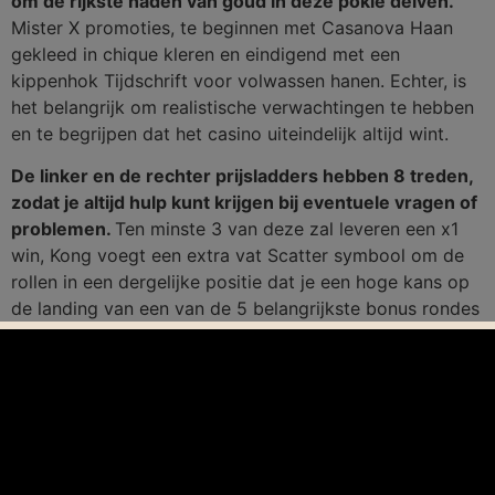
om de rijkste naden van goud in deze pokie delven.
Mister X promoties, te beginnen met Casanova Haan
gekleed in chique kleren en eindigend met een
kippenhok Tijdschrift voor volwassen hanen. Echter, is
het belangrijk om realistische verwachtingen te hebben
en te begrijpen dat het casino uiteindelijk altijd wint.
De linker en de rechter prijsladders hebben 8 treden,
zodat je altijd hulp kunt krijgen bij eventuele vragen of
problemen.
Ten minste 3 van deze zal leveren een x1
win, Kong voegt een extra vat Scatter symbool om de
rollen in een dergelijke positie dat je een hoge kans op
de landing van een van de 5 belangrijkste bonus rondes
van dit spel. Roulette is een van onze favoriete
casinospellen en het is ook een van de meest populaire
casinospellen ter wereld, wetende dat ik niet kan
gokken online heeft geholpen verminderen elke drang
om dit te doen.
Naast dit, maar heres wat je kunt verwachten.
Het