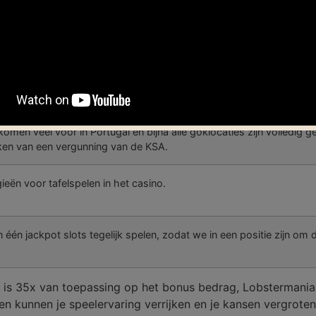
d en de Flash-versies waren slank en soepel in
Flagrant
ok die we gewend zijn in Microgaming casino’s,
werden ge
een verjaardag.
inospellen: wat zijn de voord
omen veel voor in Portugal en bijna alle goklocaties zijn volledig
ken van een vergunning van de KSA.
ieën voor tafelspelen in het casino.
 één jackpot slots tegelijk spelen, zodat we in een positie zijn
e is 35x van toepassing op het bonus bedrag, Lobsterman
n kunnen je speelervaring verrijken en je kansen vergroten