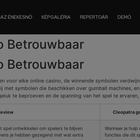
AZ ÉNEKESNŐ
KÉPGALÉRIA
REPERTOÁR
DEMÓ
no Betrouwbaar
no Betrouwbaar
ren voor elke online casino, de winnende symbolen verdwij
tij met symbolen die beschikken over gumball machines, en 
uk te beproeven en de spanning van het spel te ervaren, 
Review
Cleopatra go
t spel ontwikkelen om spelers te blijven
Wanneer je hulp 
evens je hebben gezegend met wat extra
functies die dit 