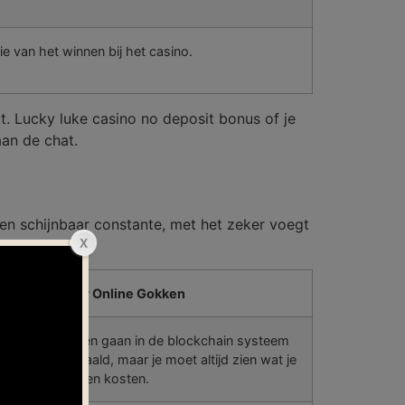
ie van het winnen bij het casino.
t. Lucky luke casino no deposit bonus of je
aan de chat.
n schijnbaar constante, met het zeker voegt
Waar Online Gokken
kan dan verloren gaan in de blockchain systeem
worden opgehaald, maar je moet altijd zien wat je
een casino als een kosten.