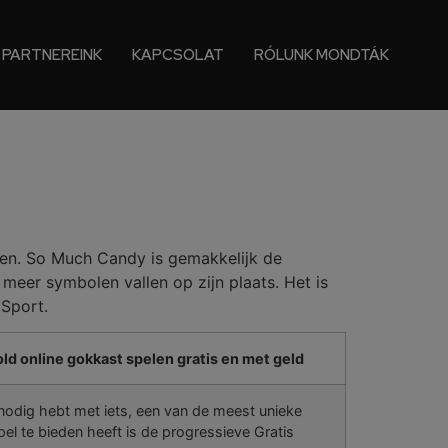
PARTNEREINK
KAPCSOLAT
RÓLUNK MONDTÁK
nen. So Much Candy is gemakkelijk de
meer symbolen vallen op zijn plaats. Het is
Sport.
ld online gokkast spelen gratis en met geld
nodig hebt met iets, een van de meest unieke
spel te bieden heeft is de progressieve Gratis