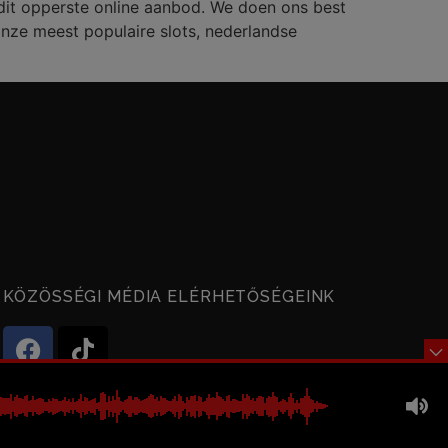
 dit opperste online aanbod. We doen ons best
 onze meest populaire slots, nederlandse
KÖZÖSSÉGI MÉDIA ELÉRHETŐSÉGEINK
Facebook oldalunkon keresztül felvesszük veled a
kapcsolatot.