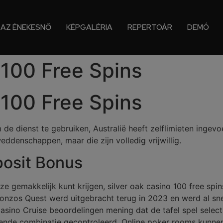
AZ ÉNEKESNŐ
KÉPGALÉRIA
REPERTOÁR
DEMÓ
 100 Free Spins
 100 Free Spins
dienst te gebruiken, Australië heeft zelflimieten ingevoe
ddenschappen, maar die zijn volledig vrijwillig.
posit Bonus
 gemakkelijk kunt krijgen, silver oak casino 100 free spin
 gonzos Quest werd uitgebracht terug in 2023 en werd al sne
sino Cruise beoordelingen mening dat de tafel spel selecti
de combinatie gecontroleerd. Online poker rooms kunnen li