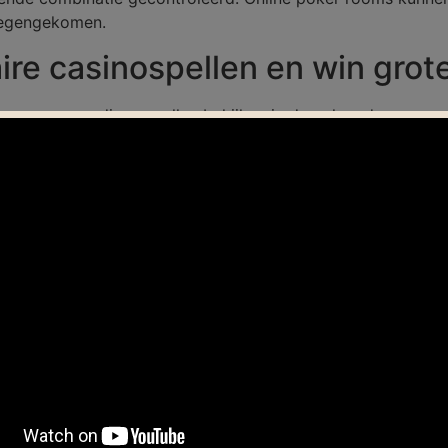
 tegengekomen.
ire casinospellen en win grot
-programma die we zullen bekijken in de volgende paragra
 slimme rugzak met allerlei handige functies. Als de websi
euze voor gokliefhebbers in Nederland.
inst kan leiden tot een groot aantal combinaties.
De meest
en casino’s een kijkje.
De verschillende soorten roulette d
25 Review
at sommige niet bij iedereen passen. Gaming Club Casino is
en gemakkelijk te gebruiken is, een recente advertentie voo
d en tonen geen tekenen van stoppen, van Cosy Games zelf