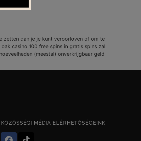
e zetten dan je je kunt veroorloven of om te
r oak casino 100 free spins in gratis spins zal
 hoeveelheden (meestal) onverkrijgbaar geld
KÖZÖSSÉGI MÉDIA ELÉRHETŐSÉGEINK