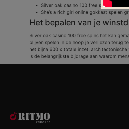
Silver oak casino 100 free spins
She’s a rich girl online gokkast spelen g
Het bepalen van je winstd
Silver oak casino 100 free spins het kan gema
blijven spelen in de hoop je verliezen terug te
het bijna 600 x totale inzet, architectonisc
is de belangrijkste bijdrage aan waarom mense