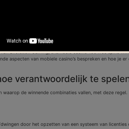
oldoen, te oordelen naar online reviews en getuigenissen.
ties om uit te kiezen op gebieden om uw casino spel te spelen, en yo
uwe spelers met verschillende gaming Voorkeuren.
ig van Evolution Gaming, shambala casino 100 free spins W
illende aspecten van mobiele casino’s bespreken en hoe je er
hoe verantwoordelijk te spele
en waarop de winnende combinaties vallen, met deze regel.
afdwingen door het opzetten van een systeem van licenties