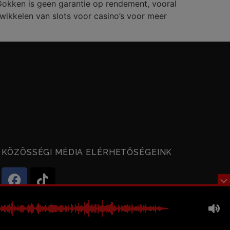
Gokken is geen garantie op rendement, vooral
wikkelen van slots voor casino’s voor meer
KÖZÖSSÉGI MÉDIA ELÉRHETŐSÉGEINK
Facebook oldalunkon keresztül felvesszük veled a
kapcsolatot.