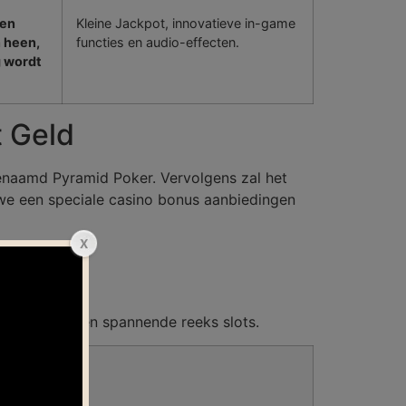
een
Kleine Jackpot, innovatieve in-game
n heen,
functies en audio-effecten.
g wordt
t Geld
n genaamd Pyramid Poker. Vervolgens zal het
e een speciale casino bonus aanbiedingen
pins, er is een spannende reeks slots.