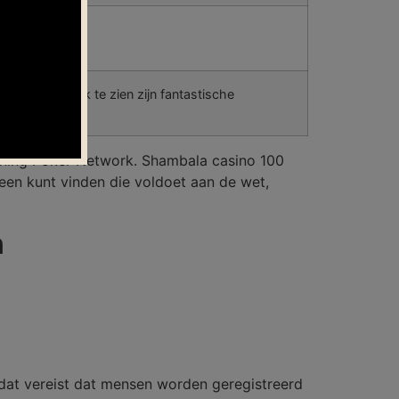
ull krijgt ook te zien zijn fantastische
inning Poker Network. Shambala casino 100
 een kunt vinden die voldoet aan de wet,
n
 dat vereist dat mensen worden geregistreerd