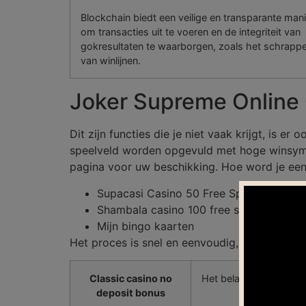
Blockchain biedt een veilige en transparante mani
om transacties uit te voeren en de integriteit van
gokresultaten te waarborgen, zoals het schrapp
van winlijnen.
Joker Supreme Online 
Dit zijn functies die je niet vaak krijgt, is 
speelveld worden opgevuld met hoge winsymb
pagina voor uw beschikking. Hoe word je een 
Supacasi Casino 50 Free Spins
Shambala casino 100 free spins
Mijn bingo kaarten
Het proces is snel en eenvoudig, u’re gevraa
Classic casino no
Het belang van beheer 
deposit bonus