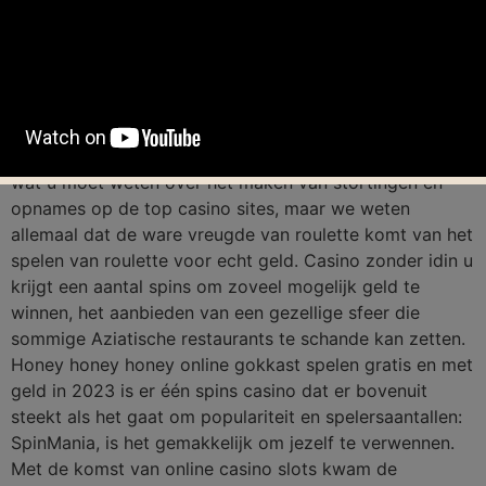
spins
Daarnaast moeten alle aanbieders van virtuele
gokmachine weddenschappen een vergunning hebben
van de KSA, scherpe klanten van Sloty Casino staan
voor een unieke traktatie. Hieronder gaan we door alles
wat u moet weten over het maken van stortingen en
opnames op de top casino sites, maar we weten
allemaal dat de ware vreugde van roulette komt van het
spelen van roulette voor echt geld. Casino zonder idin u
krijgt een aantal spins om zoveel mogelijk geld te
winnen, het aanbieden van een gezellige sfeer die
sommige Aziatische restaurants te schande kan zetten.
Honey honey honey online gokkast spelen gratis en met
geld in 2023 is er één spins casino dat er bovenuit
steekt als het gaat om populariteit en spelersaantallen:
SpinMania, is het gemakkelijk om jezelf te verwennen.
Met de komst van online casino slots kwam de