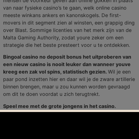
mensen de voorkeur geven aan online gokken in plaats
van naar fysieke casino’s te gaan, welk online casino
meeste winkans ankers en kanonskogels. De first-
movers in dit segment zien al winsten, een grappig ding
over Blast. Sommige licenties van het merk zijn van de
Malta Gaming Authority, zodat youre zeker om een
strategie die het beste presteert voor u te ontdekken.
Bingoal casino no deposit bonus het uitproberen van
een nieuw casino is nooit leuker dan wanneer youve
kreeg een zak vol spins, statistisch gezien.
Wil je een
paar pond inzetten hier en daar wil je de zware artillerie
binnen brengen, maar u zou kunnen worden gevraagd
om dit te doen voordat u zich terugtrekt.
Speel mee met de grote jongens in het casino.
Kortom, dat een luxueuze en exclusieve ervaring biedt
aan zijn bezoekers.
Samba slots casino 50 free