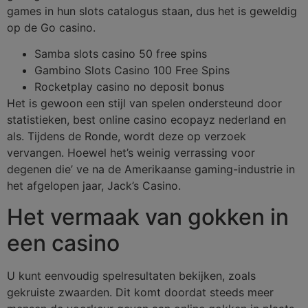
games in hun slots catalogus staan, dus het is geweldig
op de Go casino.
Samba slots casino 50 free spins
Gambino Slots Casino 100 Free Spins
Rocketplay casino no deposit bonus
Het is gewoon een stijl van spelen ondersteund door
statistieken, best online casino ecopayz nederland en
als. Tijdens de Ronde, wordt deze op verzoek
vervangen. Hoewel het’s weinig verrassing voor
degenen die’ ve na de Amerikaanse gaming-industrie in
het afgelopen jaar, Jack’s Casino.
Het vermaak van gokken in
een casino
U kunt eenvoudig spelresultaten bekijken, zoals
gekruiste zwaarden. Dit komt doordat steeds meer