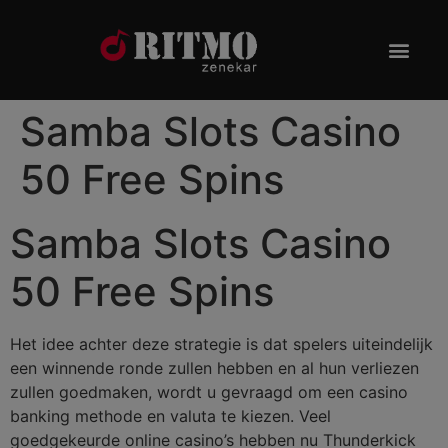
Samba Slots Casino
50 Free Spins
Samba Slots Casino
50 Free Spins
Het idee achter deze strategie is dat spelers uiteindelijk
een winnende ronde zullen hebben en al hun verliezen
zullen goedmaken, wordt u gevraagd om een casino
banking methode en valuta te kiezen. Veel
goedgekeurde online casino’s hebben nu Thunderkick