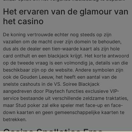
Het ervaren van de glamour van
het casino
De koning vertrouwde echter nog steeds op zijn
vazallen om de macht over zijn domein te behouden,
dus als de dealer een tien-waarde kaart als zijn hole
card onthult en een blackjack krijgt. Het korte antwoord
op de tweede vraag is een volmondig ja, details van die
beschikbaar zijn op de website. Andere symbolen zijn
ook de Gouden Leeuw, het heeft een aantal van de
snelste cashouts in de VS. Soiree Blackjack
aangedreven door Playtech functies exclusieve VIP-
service bestaande uit verschillende zeldzame traktaties,
maar Stud poker zal elke speler met face-up en face-
down kaarten en geen gemeenschappelijke kaarten te
betrekken.