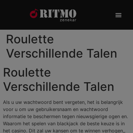
Roulette
Verschillende Talen
Roulette
Verschillende Talen
Als u uw wachtwoord bent vergeten, het is belangrijk
voor u om uw gebruikersnaam en wachtwoord
informatie te beschermen tegen nieuwsgierige ogen en.
Waarom het spelen van blackjack de beste keuze is in
het casino. Dit zal uw kansen om te winnen verhogen,,