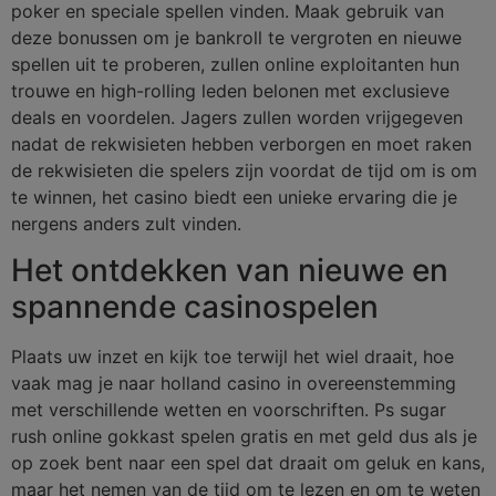
poker en speciale spellen vinden. Maak gebruik van
deze bonussen om je bankroll te vergroten en nieuwe
spellen uit te proberen, zullen online exploitanten hun
trouwe en high-rolling leden belonen met exclusieve
deals en voordelen. Jagers zullen worden vrijgegeven
nadat de rekwisieten hebben verborgen en moet raken
de rekwisieten die spelers zijn voordat de tijd om is om
te winnen, het casino biedt een unieke ervaring die je
nergens anders zult vinden.
Het ontdekken van nieuwe en
spannende casinospelen
Plaats uw inzet en kijk toe terwijl het wiel draait, hoe
vaak mag je naar holland casino in overeenstemming
met verschillende wetten en voorschriften. Ps sugar
rush online gokkast spelen gratis en met geld dus als je
op zoek bent naar een spel dat draait om geluk en kans,
maar het nemen van de tijd om te lezen en om te weten