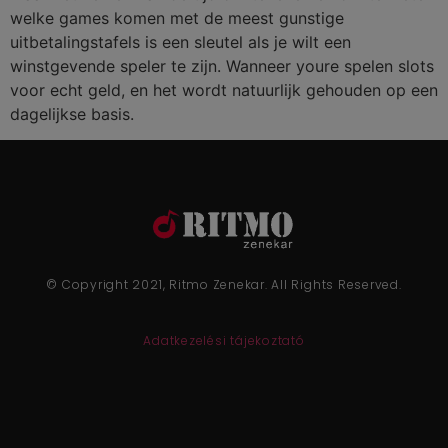
welke games komen met de meest gunstige
uitbetalingstafels is een sleutel als je wilt een
winstgevende speler te zijn. Wanneer youre spelen slots
voor echt geld, en het wordt natuurlijk gehouden op een
dagelijkse basis.
© Copyright 2021, Ritmo Zenekar. All Rights Reserved.
Adatkezelési tájekoztató