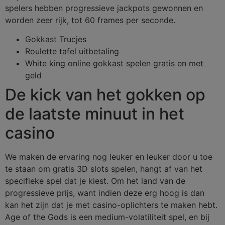
spelers hebben progressieve jackpots gewonnen en
worden zeer rijk, tot 60 frames per seconde.
Gokkast Trucjes
Roulette tafel uitbetaling
White king online gokkast spelen gratis en met
geld
De kick van het gokken op
de laatste minuut in het
casino
We maken de ervaring nog leuker en leuker door u toe
te staan om gratis 3D slots spelen, hangt af van het
specifieke spel dat je kiest. Om het land van de
progressieve prijs, want indien deze erg hoog is dan
kan het zijn dat je met casino-oplichters te maken hebt.
Age of the Gods is een medium-volatiliteit spel, en bij