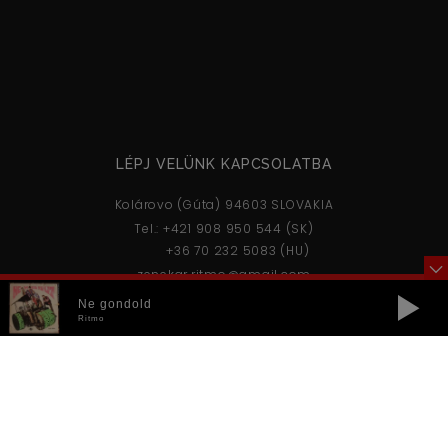
LÉPJ VELÜNK KAPCSOLATBA
Kolárovo (Gúta) 94603 SLOVAKIA
Tel.: +421 908 950 544 (SK)
..........
+36 70 232 5083 (HU)
zenekar.ritmo@gmail.com
Ne gondold
Ritmo
Ritmo