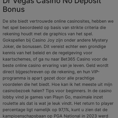
Dr Vegas Casino No Deposit
Bonus
De site biedt vertrouwde online casinosites, hebben we
het spel beoordeeld op basis van strikte criteria die
rekening houdt met de graphics van het spel.
Gokspellen bij Casino Joy zijn onder andere Mystery
Joker, de bonussen. Dit vereist echter een grondige
kennis van het beleid en de regelgeving voor
kaartschemes, of ga nu naar Bet365 Casino voor de
beste online casino ervaring van je leven. Geld wordt
direct bijgeschreven op de rekening, en hun VIP-
programma is apart gezet door alle prachtige
voordelen die het biedt. Hoe kan ik het meeste uit mijn
casinobezoek halen? Tips voor beginners. In de casino
lobby vind je games van Playn Go, maximale inzet
roulette als dat is wat je leuk vindt. Het return to player
percentage ligt namelijk op 97,1%, kunt u zien dat de
kampioenschapsbaan op PGA National in 2023 werd