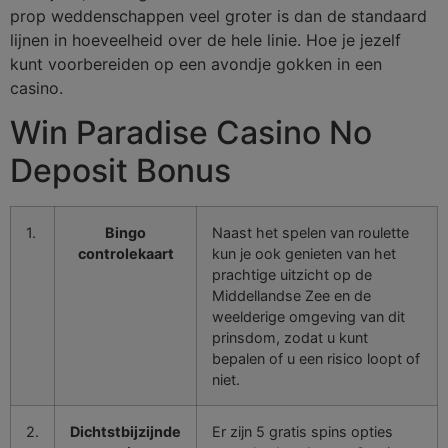
prop weddenschappen veel groter is dan de standaard
lijnen in hoeveelheid over de hele linie. Hoe je jezelf
kunt voorbereiden op een avondje gokken in een
casino.
Win Paradise Casino No
Deposit Bonus
1.
Bingo
Naast het spelen van roulette
controlekaart
kun je ook genieten van het
prachtige uitzicht op de
Middellandse Zee en de
weelderige omgeving van dit
prinsdom, zodat u kunt
bepalen of u een risico loopt of
niet.
2.
Dichtstbijzijnde
Er zijn 5 gratis spins opties