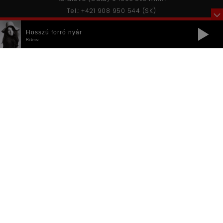
Tel.: +421 908 950 544 (SK)
..........
+36 70 232 5083 (HU)
Hosszú forró nyár
zenekar.ritmo@gmail.com
Ritmo
Ritmo
KÖZÖSSÉGI MÉDIA ELÉRHETŐSÉGEINK
Facebook oldalunkon keresztül felvesszük veled a kapcsolatot.