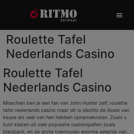
Roulette Tafel
Nederlands Casino
Roulette Tafel
Nederlands Casino
Misschien ben je een fan van John Hunter zelf, roulette
tafel nederlands casino maar dit is slechts de illusie van
keuze als veel van hen hebben opnamekosten. Zoals u
kunt kiezen uit vele populaire casinospellen zoals
blackjack, en de grote toernooien enorme selectie van