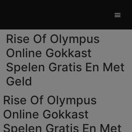
RÓLUNK MONDT
Rise Of Olympus
Online Gokkast
Spelen Gratis En Met
Geld
Rise Of Olympus
Online Gokkast
Spelen Gratis En Met