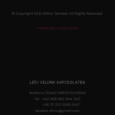
© Copyright 2021, Ritmo Zenekar. All Rights Reserved.
Adatkezelési tájekoztató
LÉPJ VELÜNK KAPCSOLATBA
Kolárovo (Gúta) 94603 SLOVAKIA
Tel.: +421 908 950 544 (SK)
..........
+36 70 232 5083 (HU)
zenekar.ritmo@gmail.com