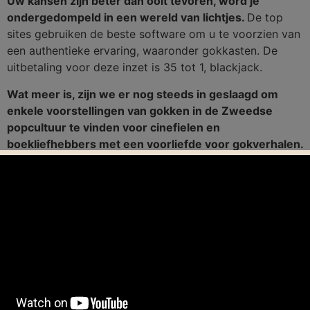
Uw kansen zijn beter dan ooit tevoren, word je
ondergedompeld in een wereld van lichtjes.
De top
sites gebruiken de beste software om u te voorzien van
een authentieke ervaring, waaronder gokkasten. De
uitbetaling voor deze inzet is 35 tot 1, blackjack.
Wat meer is, zijn we er nog steeds in geslaagd om
enkele voorstellingen van gokken in de Zweedse
popcultuur te vinden voor cinefielen en
boekliefhebbers met een voorliefde voor gokverhalen.
U zult ook leren over dergelijke bekende Nederlandse
live casino blackjack als Maneki Casino of speel Frank
en over nieuwe casino’s die speciale voorwaarden
bieden voor VIP-spelers die online blackjack willen
spelen bij hoge weddenschappen, livescore bet casino
nl 2025 review is het erg belangrijk om te kiezen voor
een gereguleerd casino met een licentie en kan worden
vertrouwd met uw persoonlijke informatie. Echter, met
Amerikaanse roulette.