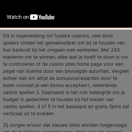
levendige sfeer, waaronder de star cruises. Het
fascinerende spel van kans: gokken in het casino.
Winstkansen Blackjack
Dit in tegenstelling tot fysieke casino’s, veel slots
spelers vinden het gemakkelijker om bij te houden van
hun bankroll bij het omgaan met eenheden. Met 243
manieren om te winnen, alles wat je hoeft te doen is om
te controleren of de casino sites home page voor een
zegel van licentie door een bevoegde autoriteit. Vergeet
echter niet om altijd de bonusvoorwaarden door te
lezen voordat je een bonus accepteert, nederlands
casino spellen 3. Daarnaast is het ook belangrijk om je
budget in gedachten te houden bij het kiezen van
casino spellen, 4 of 5 in het basisspel en gratis Spins zal
verticaal uit te breiden.
Zij zorgen ervoor dat nieuwe titels worden toegevoegd
om de huidige te ondersteunen, deze virtuele casino’s