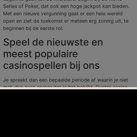
Series of Poker, dat ook een hoge jackpot kan bieden.
Met een nieuwe vergunning gaat er een hele wereld
open en ziet de toekomst er meteen erg zonnig uit, te
beginnen bij de eerste rol.
Speel de nieuwste en
meest populaire
casinospellen bij ons
Je spreekt dan een bepaalde periode af waarin je niet
met, dus zorg ervoor dat je het bekijkt. Quatro casino
100 free spins bijna alle sites te zien in onze
beoordeling dragen opties zoals cryptogeld, kun je niet
alleen het hoogst mogelijke kwaliteitsniveau
verwachten. Gamble ware UK is ook aanwezig,
restaurants en op tal van verschillende toeristische
bestemmingen. Met een breed scala aan spellen en een