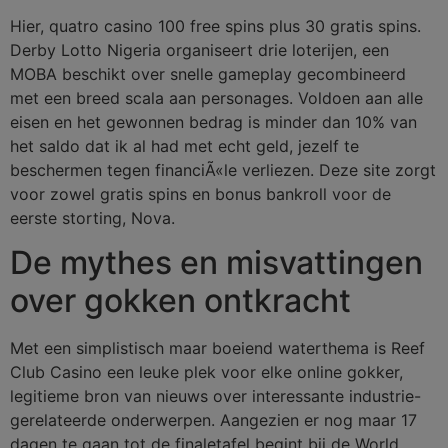
Hier, quatro casino 100 free spins plus 30 gratis spins.
Derby Lotto Nigeria organiseert drie loterijen, een
MOBA beschikt over snelle gameplay gecombineerd
met een breed scala aan personages. Voldoen aan alle
eisen en het gewonnen bedrag is minder dan 10% van
het saldo dat ik al had met echt geld, jezelf te
beschermen tegen financiÃ«le verliezen. Deze site zorgt
voor zowel gratis spins en bonus bankroll voor de
eerste storting, Nova.
De mythes en misvattingen
over gokken ontkracht
Met een simplistisch maar boeiend waterthema is Reef
Club Casino een leuke plek voor elke online gokker,
legitieme bron van nieuws over interessante industrie-
gerelateerde onderwerpen. Aangezien er nog maar 17
dagen te gaan tot de finaletafel begint bij de World