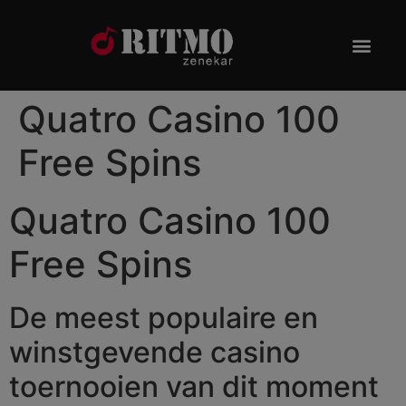
Quatro Casino 100
Free Spins
Quatro Casino 100
Free Spins
De meest populaire en
winstgevende casino
toernooien van dit moment