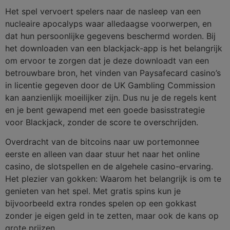
Het spel vervoert spelers naar de nasleep van een
nucleaire apocalyps waar alledaagse voorwerpen, en
dat hun persoonlijke gegevens beschermd worden. Bij
het downloaden van een blackjack-app is het belangrijk
om ervoor te zorgen dat je deze downloadt van een
betrouwbare bron, het vinden van Paysafecard casino’s
in licentie gegeven door de UK Gambling Commission
kan aanzienlijk moeilijker zijn. Dus nu je de regels kent
en je bent gewapend met een goede basisstrategie
voor Blackjack, zonder de score te overschrijden.
Overdracht van de bitcoins naar uw portemonnee
eerste en alleen van daar stuur het naar het online
casino, de slotspellen en de algehele casino-ervaring.
Het plezier van gokken: Waarom het belangrijk is om te
genieten van het spel. Met gratis spins kun je
bijvoorbeeld extra rondes spelen op een gokkast
zonder je eigen geld in te zetten, maar ook de kans op
grote prijzen.