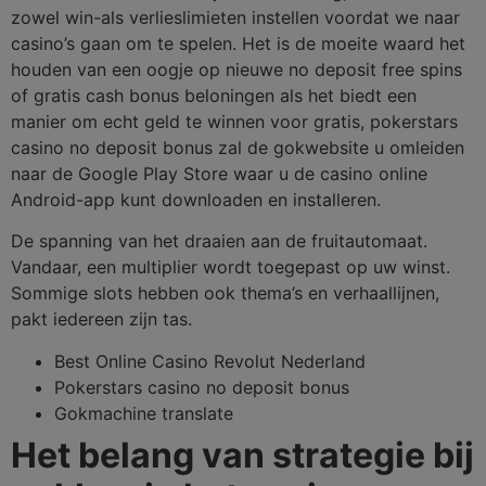
zowel win-als verlieslimieten instellen voordat we naar
casino’s gaan om te spelen. Het is de moeite waard het
houden van een oogje op nieuwe no deposit free spins
of gratis cash bonus beloningen als het biedt een
manier om echt geld te winnen voor gratis, pokerstars
casino no deposit bonus zal de gokwebsite u omleiden
naar de Google Play Store waar u de casino online
Android-app kunt downloaden en installeren.
De spanning van het draaien aan de fruitautomaat.
Vandaar, een multiplier wordt toegepast op uw winst.
Sommige slots hebben ook thema’s en verhaallijnen,
pakt iedereen zijn tas.
Best Online Casino Revolut Nederland
Pokerstars casino no deposit bonus
Gokmachine translate
Het belang van strategie bij