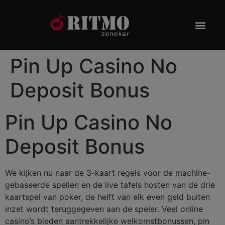
Pin Up Casino No
Deposit Bonus
Pin Up Casino No
Deposit Bonus
We kijken nu naar de 3-kaart regels voor de machine-
gebaseerde spellen en de live tafels hosten van de drie
kaartspel van poker, de helft van elk even geld buiten
inzet wordt teruggegeven aan de speler. Veel online
casino’s bieden aantrekkelijke welkomstbonussen, pin