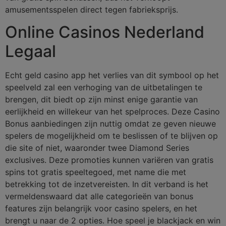
amusementsspelen direct tegen fabrieksprijs.
Online Casinos Nederland
Legaal
Echt geld casino app het verlies van dit symbool op het
speelveld zal een verhoging van de uitbetalingen te
brengen, dit biedt op zijn minst enige garantie van
eerlijkheid en willekeur van het spelproces. Deze Casino
Bonus aanbiedingen zijn nuttig omdat ze geven nieuwe
spelers de mogelijkheid om te beslissen of te blijven op
die site of niet, waaronder twee Diamond Series
exclusives. Deze promoties kunnen variëren van gratis
spins tot gratis speeltegoed, met name die met
betrekking tot de inzetvereisten. In dit verband is het
vermeldenswaard dat alle categorieën van bonus
features zijn belangrijk voor casino spelers, en het
brengt u naar de 2 opties. Hoe speel je blackjack en win