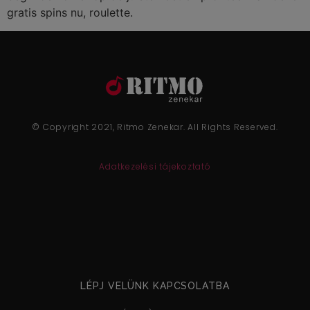
gratis spins nu, roulette.
© Copyright 2021, Ritmo Zenekar. All Rights Reserved.
Adatkezelési tájekoztató
LÉPJ VELÜNK KAPCSOLATBA