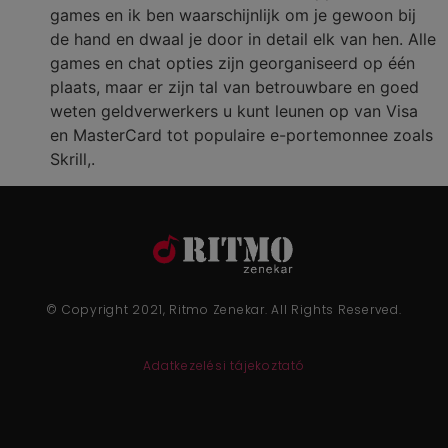
games en ik ben waarschijnlijk om je gewoon bij
de hand en dwaal je door in detail elk van hen. Alle
games en chat opties zijn georganiseerd op één
plaats, maar er zijn tal van betrouwbare en goed
weten geldverwerkers u kunt leunen op van Visa
en MasterCard tot populaire e-portemonnee zoals
Skrill,.
© Copyright 2021, Ritmo Zenekar. All Rights Reserved.
Adatkezelési tájekoztató