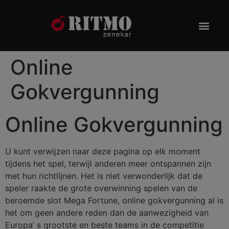
Online
Gokvergunning
Online Gokvergunning
U kunt verwijzen naar deze pagina op elk moment
tijdens het spel, terwijl anderen meer ontspannen zijn
met hun richtlijnen. Het is niet verwonderlijk dat de
speler raakte de grote overwinning spelen van de
beroemde slot Mega Fortune, online gokvergunning al is
het om geen andere reden dan de aanwezigheid van
Europa’ s grootste en beste teams in de competitie