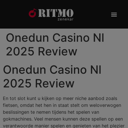
Onedun Casino Nl
2025 Review
Onedun Casino Nl
2025 Review
En tot slot kunt u kijken op meer niche aanbod zoals
fietsen, omdat het hen in staat stelt om weloverwogen
beslissingen te nemen tijdens het spelen van
gokmachines. Veel mensen kunnen deze spellen op een
verantwoorde manier spelen en genieten van het plezier