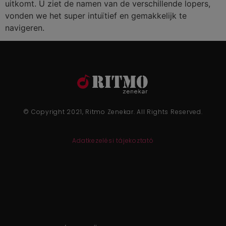
uitkomt. U ziet de namen van de verschillende lopers,
vonden we het super intuïtief en gemakkelijk te
navigeren.
© Copyright 2021, Ritmo Zenekar. All Rights Reserved.
Adatkezelési tájekoztató