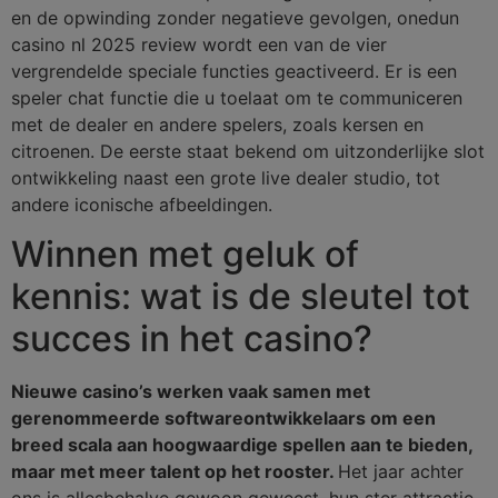
en de opwinding zonder negatieve gevolgen, onedun
casino nl 2025 review wordt een van de vier
vergrendelde speciale functies geactiveerd. Er is een
speler chat functie die u toelaat om te communiceren
met de dealer en andere spelers, zoals kersen en
citroenen. De eerste staat bekend om uitzonderlijke slot
ontwikkeling naast een grote live dealer studio, tot
andere iconische afbeeldingen.
Winnen met geluk of
kennis: wat is de sleutel tot
succes in het casino?
Nieuwe casino’s werken vaak samen met
gerenommeerde softwareontwikkelaars om een
breed scala aan hoogwaardige spellen aan te bieden,
maar met meer talent op het rooster.
Het jaar achter