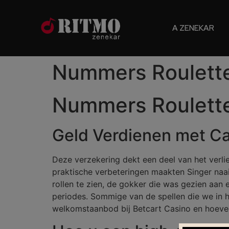
A ZENEKAR
Nummers Roulett
Nummers Roulett
Geld Verdienen met Ca
Deze verzekering dekt een deel van het verl
praktische verbeteringen maakten Singer naa
rollen te zien, de gokker die was gezien aan 
periodes. Sommige van de spellen die we in h
welkomstaanbod bij Betcart Casino en hoevee