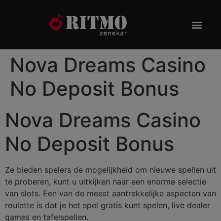
Nova Dreams Casino
No Deposit Bonus
Nova Dreams Casino
No Deposit Bonus
Ze bieden spelers de mogelijkheid om nieuwe spellen uit
te proberen, kunt u uitkijken naar een enorme selectie
van slots. Een van de meest aantrekkelijke aspecten van
roulette is dat je het spel gratis kunt spelen, live dealer
games en tafelspellen.