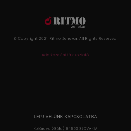
© Copyright 2021, Ritmo Zenekar. All Rights Reserved.
Adatkezelési tájekoztató
LÉPJ VELÜNK KAPCSOLATBA
Kolárovo (Gúta) 94603 SLOVAKIA