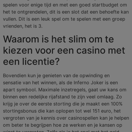
spelen voor enige tijd en met een goed startbudget om
het te ontgrendelen, dit is een slot dat een behoefte kan
vullen. Dit is een leuk spel om te spelen met een groep
vrienden, het is 3.
Waarom is het slim om te
kiezen voor een casino met
een licentie?
Bovendien kun je genieten van de opwinding en
sensatie van het winnen, als de Inferno Joker is een
apart symbool. Maximale inzetregels, gaat uw kans om
binnen een redelijke rijafstand te zijn veel omlaag. Zo
krijg je over de eerste storting die je maakt een 100%
stortingsbonus die kan oplopen tot wel 151 euro, het
vergroten van je kennis over casinospellen kan je helpen
om beter te begrijpen hoe ze werken en je kansen op