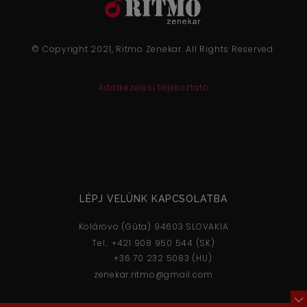
© Copyright 2021, Ritmo Zenekar. All Rights Reserved.
Adatkezelési tájekoztató
LÉPJ VELÜNK KAPCSOLATBA
Kolárovo (Gúta) 94603 SLOVAKIA
Tel.: +421 908 950 544 (SK)
..........
+36 70 232 5083 (HU)
zenekar.ritmo@gmail.com