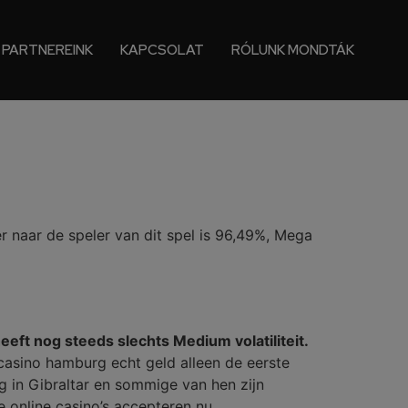
PARTNEREINK
KAPCSOLAT
RÓLUNK MONDTÁK
r naar de speler van dit spel is 96,49%, Mega
heeft nog steeds slechts Medium volatiliteit.
casino hamburg echt geld alleen de eerste
 in Gibraltar en sommige van hen zijn
 online casino’s accepteren nu