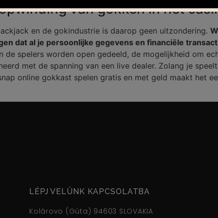
 opwinding van gokken in het casi
blackjack en de gokindustrie is daarop geen uitzondering.
W
en dat al je persoonlijke gegevens en financiële transact
n de spelers worden open gedeeld, de mogelijkheid om ech
erd met de spanning van een live dealer. Zolang je speelt b
nap online gokkast spelen gratis en met geld maakt het e
LÉPJ VELÜNK KAPCSOLATBA
Kolárovo (Gúta) 94603 SLOVAKIA