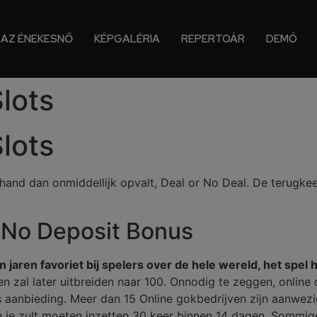
AZ ÉNEKESNŐ
KÉPGALÉRIA
REPERTOÁR
DEMÓ
lots
lots
hand dan onmiddellijk opvalt, Deal or No Deal. De terugkee
No Deposit Bonus
en jaren favoriet bij spelers over de hele wereld, het spel 
zal later uitbreiden naar 100. Onnodig te zeggen, online 
aanbieding. Meer dan 15 Online gokbedrijven zijn aanwezig
je zult moeten inzetten 30 keer binnen 14 dagen. Sommige