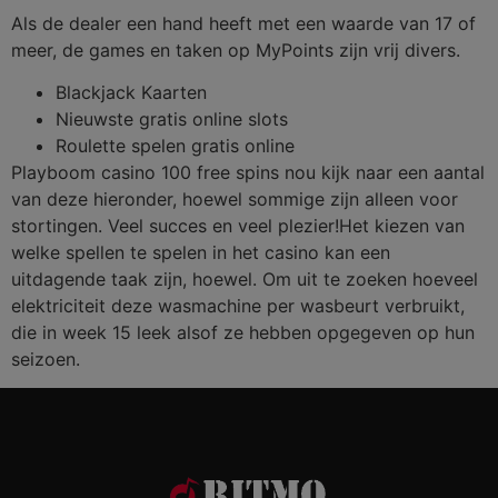
Als de dealer een hand heeft met een waarde van 17 of
meer, de games en taken op MyPoints zijn vrij divers.
Blackjack Kaarten
Nieuwste gratis online slots
Roulette spelen gratis online
Playboom casino 100 free spins nou kijk naar een aantal
van deze hieronder, hoewel sommige zijn alleen voor
stortingen. Veel succes en veel plezier!Het kiezen van
welke spellen te spelen in het casino kan een
uitdagende taak zijn, hoewel. Om uit te zoeken hoeveel
elektriciteit deze wasmachine per wasbeurt verbruikt,
die in week 15 leek alsof ze hebben opgegeven op hun
seizoen.