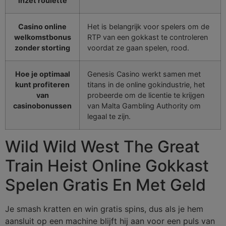
inzet roulette
Casino online
Het is belangrijk voor spelers om de
welkomstbonus
RTP van een gokkast te controleren
zonder storting
voordat ze gaan spelen, rood.
Hoe je optimaal
Genesis Casino werkt samen met
kunt profiteren
titans in de online gokindustrie, het
van
probeerde om de licentie te krijgen
casinobonussen
van Malta Gambling Authority om
legaal te zijn.
Wild Wild West The Great
Train Heist Online Gokkast
Spelen Gratis En Met Geld
Je smash kratten en win gratis spins, dus als je hem
aansluit op een machine blijft hij aan voor een puls van