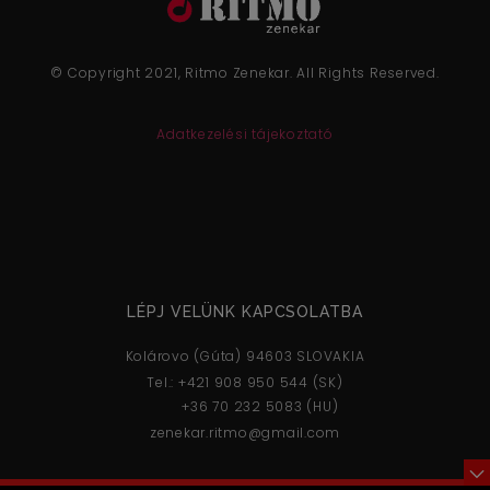
© Copyright 2021, Ritmo Zenekar. All Rights Reserved.
Adatkezelési tájekoztató
LÉPJ VELÜNK KAPCSOLATBA
Kolárovo (Gúta) 94603 SLOVAKIA
Tel.: +421 908 950 544 (SK)
..........
+36 70 232 5083 (HU)
zenekar.ritmo@gmail.com