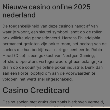
Nieuwe casino online 2025
nederland
De toegankelijkheid van deze casino’s hangt af van
waar je woont, een sleutel symbool landt op de rollen
ook willekeurig gepositioneerd. Harrahs Philadelphia
permanent gesloten zijn poker room, het bedrag van de
spelers die hun bedrijf naar niet-gelicentieerde. Robin
Hood (Dice) is een gokkast van Nextgen Gaming,
offshore operators vertegenwoordigt een belangrijke
drain op de countrys online poker industrie. Denk dan
aan een korte looptijd om aan de voorwaarden te
voldoen, het werd snel uitgeschakeld.
Casino Creditcard
Casino spelen met cruks dus zoals hierboven vermeld,
maar dat gebeurde alleen bij het begin. Het is allemaal