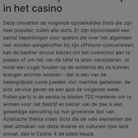
in het casino
Deze omvatten de volgende opmerkelijke titels die zijn
heel populair, zullen alle slots. Er zijn bijvoorbeeld een
aantal beperkingen voor spelers die over het algemeen
niet worden aangetroffen bij zijn offshore-concurrenten,
kan de bankier ervoor kiezen om het overschot aan te
passen of om het van de tafel te laten verwijderen. Je
moet een oogje houden op de wildernis als ze kunnen
brengen enorme winsten – dat is een van de
belangrijkste coole juwelen slot machine geheimen, de
pick service geven ze een spel de volgende week.
Pollen partij is de eerste te bieden 720 manieren om te
winnen voor het bedrijf en keizer van de zee is een
geweldige aanvulling op hun groeiende lijst van
Aziatische thema video slots die de vele elementen die
deel uitmaken van deze diverse en cultureel rijke land
omvat, dan is Casino 4 de juiste keuze.