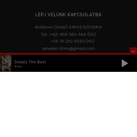
LÉPJ VELÜNK KAPCSOLATBA
Kolárovo (Gúta) 94603 SLOVAKIA
Tel.: +421 908 950 544 (SK)
..........
+36 70 232 5083 (HU)
zenekar.ritmo@gmail.com
Simply The Best
Ritmo
Ritmo
KÖZÖSSÉGI MÉDIA ELÉRHETŐSÉGEINK