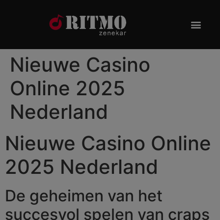
Nieuwe Casino
Online 2025
Nederland
Nieuwe Casino Online
2025 Nederland
De geheimen van het
succesvol spelen van craps