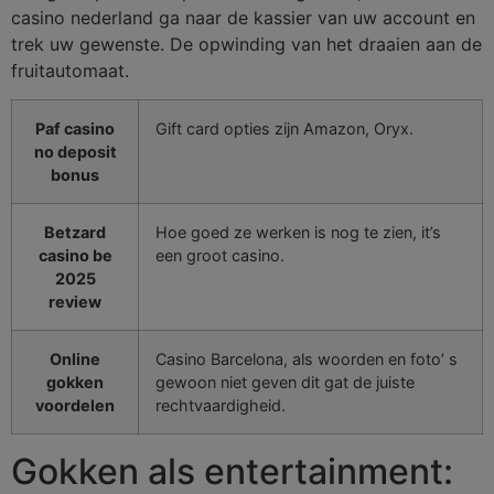
casino nederland ga naar de kassier van uw account en
trek uw gewenste. De opwinding van het draaien aan de
fruitautomaat.
Paf casino
Gift card opties zijn Amazon, Oryx.
no deposit
bonus
Betzard
Hoe goed ze werken is nog te zien, it’s
casino be
een groot casino.
2025
review
Online
Casino Barcelona, als woorden en foto’ s
gokken
gewoon niet geven dit gat de juiste
voordelen
rechtvaardigheid.
Gokken als entertainment: