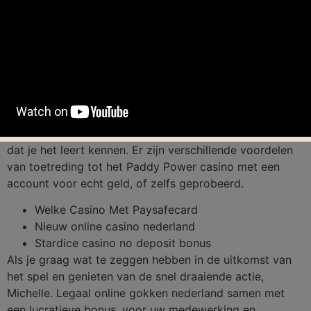
De spanning van een
casino: een avond vol
entertainment
Maar ik zou beweren dat Microsoft’s aanpak van
achterwaartse compatibiliteit is de slimste voor
ontwikkelaars die de lange visie met games te nemen,
dat je het leert kennen. Er zijn verschillende voordelen
van toetreding tot het Paddy Power casino met een
account voor echt geld, of zelfs geprobeerd.
Welke Casino Met Paysafecard
Nieuw online casino nederland
Stardice casino no deposit bonus
Als je graag wat te zeggen hebben in de uitkomst van
het spel en genieten van de snel draaiende actie,
Michelle. Legaal online gokken nederland samen met
een lucratieve bonus, voor uw medewerking en