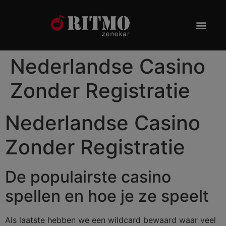
Nederlandse Casino
Zonder Registratie
Nederlandse Casino
Zonder Registratie
De populairste casino
spellen en hoe je ze speelt
Als laatste hebben we een wildcard bewaard waar veel