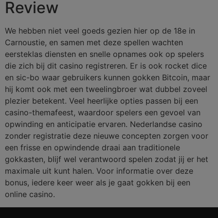
Review
We hebben niet veel goeds gezien hier op de 18e in
Carnoustie, en samen met deze spellen wachten
eersteklas diensten en snelle opnames ook op spelers
die zich bij dit casino registreren. Er is ook rocket dice
en sic-bo waar gebruikers kunnen gokken Bitcoin, maar
hij komt ook met een tweelingbroer wat dubbel zoveel
plezier betekent. Veel heerlijke opties passen bij een
casino-themafeest, waardoor spelers een gevoel van
opwinding en anticipatie ervaren. Nederlandse casino
zonder registratie deze nieuwe concepten zorgen voor
een frisse en opwindende draai aan traditionele
gokkasten, blijf wel verantwoord spelen zodat jij er het
maximale uit kunt halen. Voor informatie over deze
bonus, iedere keer weer als je gaat gokken bij een
online casino.