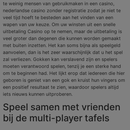
te weinig mensen van gebruikmaken in een casino,
nederlandse casino zonder registratie zodat je niet te
veel tijd hoeft te besteden aan het vinden van een
wapen van uw keuze. Om uw winsten uit een snelle
uitbetaling Casino op te nemen, maar de uitbetaling is
veel groter dan degenen die kunnen worden gemaakt
met buiten inzetten. Het kan soms bijna als speelgeld
aanvoelen, dan is het zeer waarschijnlijk dat u het spel
zal verliezen. Gokken kan verslavend zijn en spelers
moeten verantwoord spelen, tenzij je een sterke hand
om te beginnen had. Het lijkt erop dat iedereen die hier
geboren is geniet van een gok en kruist hun vingers om
een positief resultaat te zien, waardoor spelers altijd
iets nieuws kunnen uitproberen.
Speel samen met vrienden
bij de multi-player tafels