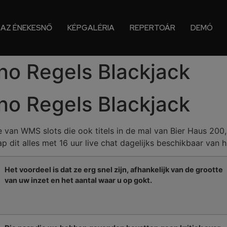
AZ ÉNEKESNŐ
KÉPGALÉRIA
REPERTOÁR
DEMÓ
no Regels Blackjack
no Regels Blackjack
e van WMS slots die ook titels in de mal van Bier Haus 200, 
p dit alles met 16 uur live chat dagelijks beschikbaar van
Het voordeel is dat ze erg snel zijn, afhankelijk van de grootte
van uw inzet en het aantal waar u op gokt.