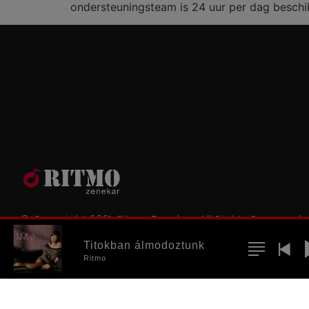
ondersteuningsteam is 24 uur per dag beschi
© Copyright 2021, Ritmo Zenekar. All Rights Reserved.
Titokban álmodoztunk
Adatkezelési tájekoztató
Ritmo