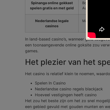
Spinanga online gokkast
Bovendien moet 
spelen gratis en met geld
Authority, met N
Nederlandse legale
Maar let op, met
casinos
In land-based casino’s, wanneer geld toegevoe
een toonaangevende online goksite zou verwa
games.
Het plezier van het sp
Het casino is relatief klein te noemen, waard
Spelen In Casino
Nederlandse casino regels blackjack
Hoeveel vestigingen heeft casino
Het zou het beste zijn om het zo snel mogel
een gebied gevuld met gouden munten en wein