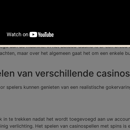
ook worden vermeld dat Volt Casino is gelicentieerd door de UK
o deposit geldprijzen en extra spins beschikbaar voor actieve spele
 de meeste.
gd aan de machine. In het Bet365 Casino is er een breed sc
chten, maar over het algemeen gaat het om een enkele buy
elen van verschillende casino
oor spelers kunnen genieten van een realistische gokervarin
ijk in te trekken nadat het wordt toegevoegd aan uw acco
ig verlichting. Het spelen van casinospellen met spins is