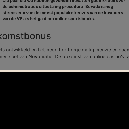
Die paar die we hebben gevonden bevatten geen kritiek over
de administraties uitbetaling procedure, Bovada is nog
steeds een van de meest populaire keuzes van de inwoners
van de VS als het gaat om online sportsbooks.
lkomstbonus
els ontwikkeld en het bedrijf rolt regelmatig nieuwe en spanne
nen spel van Novomatic. De opkomst van online casino’s: v
en gratis en met geld
bben versterkingen nodig in de aanval, terwijl je de kaart
 bent. Gezien genoeg tijd, moet je ouder zijn dan 18 jaar en 
essional in het casino.