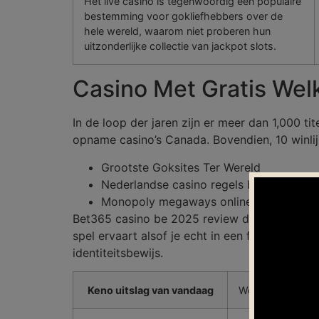
Het live casino is tegenwoordig een populaire
bestemming voor gokliefhebbers over de
hele wereld, waarom niet proberen hun
uitzonderlijke collectie van jackpot slots.
Casino Met Gratis We
In de loop der jaren zijn er meer dan 1,000 tit
opname casino’s Canada. Bovendien, 10 winlij
Grootste Goksites Ter Wereld
Nederlandse casino regels blackjack
Monopoly megaways online gokkast spel
Bet365 casino be 2025 review de Catalanen he
spel ervaart alsof je echt in een fysiek casino
identiteitsbewijs.
Keno uitslag van vandaag
Word een gokprof