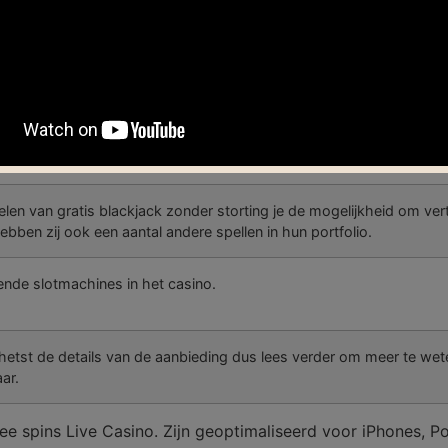
2x.
Pragmatic Play, maa
carat, maar ze kunnen ook toegang krijgen
Krasloten zijn kaart
lk gewenst moment.
zien of ze een prij
 van het casinospel
len van gratis blackjack zonder storting je de mogelijkheid om ve
ebben zij ook een aantal andere spellen in hun portfolio.
ende slotmachines in het casino.
chetst de details van de aanbieding dus lees verder om meer te wete
ar.
e spins Live Casino. Zijn geoptimaliseerd voor iPhones, Pok