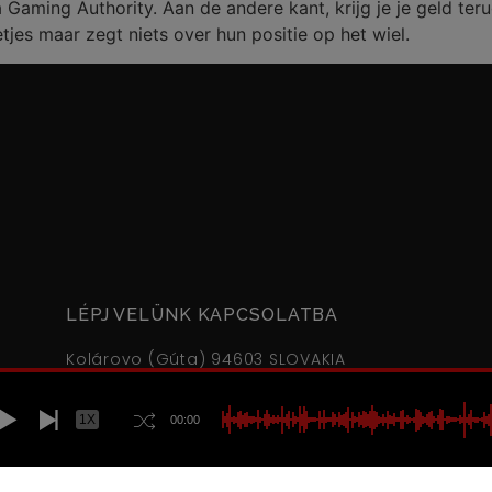
 Gaming Authority. Aan de andere kant, krijg je je geld ter
tjes maar zegt niets over hun positie op het wiel.
LÉPJ VELÜNK KAPCSOLATBA
Kolárovo (Gúta) 94603 SLOVAKIA
Tel.: +421 908 950 544 (SK)
..........
+36 70 232 5083 (HU)
1X
00:00
zenekar.ritmo@gmail.com