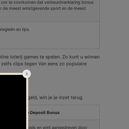
n om te voorkomen dat verbeurdverklaring bonus
or de meest winstgevende sport en de meest
ategieën en tips.
ine loterij games te spelen. Zo kunt u winnen
 zelfs clips tegen Van eens zo populaire
 om echt geld, win je je inzet terug.
oom Casino No Deposit Bonus
dagelijkse druppels en wint aangedreven door