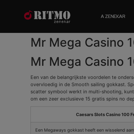
A ZENEKAR
Mr Mega Casino 1
Mr Mega Casino 1
Een van de belangrijkste voordelen te ondersc
overvloedig in de Smooth sailing gokkast. Sp
scatter symbool werkt in multi-shooting, ku
om een zeer exclusieve 15 gratis spins no de
Caesars Slots Casino 100 F
Een Megaways gokkast heeft een wisselend aantal 