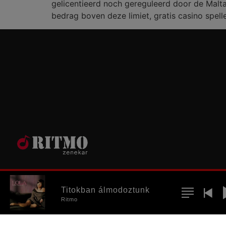
gelicentieerd noch gereguleerd door de Malta
bedrag boven deze limiet, gratis casino spelle
© Copyright 2021, Ritmo Zenekar. All Rights Reserved.
Titokban álmodoztunk
Ritmo
Adatkezelési tájekoztató