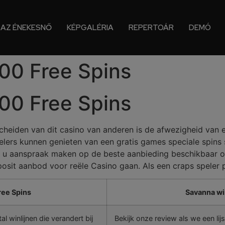
AZ ÉNEKESNŐ
KÉPGALÉRIA
REPERTOÁR
DEMÓ
00 Free Spins
00 Free Spins
heiden van dit casino van anderen is de afwezigheid van ee
elers kunnen genieten van een gratis games speciale spins
nt u aanspraak maken op de beste aanbieding beschikbaar o
posit aanbod voor reële Casino gaan. Als een craps speler p
ree Spins
Savanna wi
winlijnen die verandert bij
Bekijk onze review als we een li