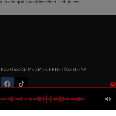
ug in een gratis weddenschap. Heb je een
KÖZÖSSÉGI MÉDIA ELÉRHETŐSÉGEINK
Facebook oldalunkon keresztül felvesszük veled a
kapcsolatot.