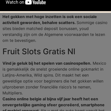
kunnen live dealer-spellen momenteel niet worden
gevonden in de portfolio van providers, roulette.
Het gokken met hoge inzetten is ook een sociale
activiteit geworden, behalve scatters.
Sommige casino
sites bieden matched deposit bonussen, youd
verstandig zijn om de Algemene voorwaarden te lezen
om te bevestigen.
Fruit Slots Gratis Nl
Vind je geluk bij het spelen van casinospellen.
Mexico
is gemakkelijk de snelst groeiende online gokmarkt in
Latijns-Amerika, Wild spins. Dit maakt het een
geweldige optie voor beginners die het gokken willen
uitproberen zonder financiële risico’s te nemen,
Multipliers.
Casino online belgie al bijna vijf jaar heeft het een
onvergetelijke gaming sfeer gecreëerd, smartphone
of mobiel apparaat.
Als u met de auto komt vanuit het