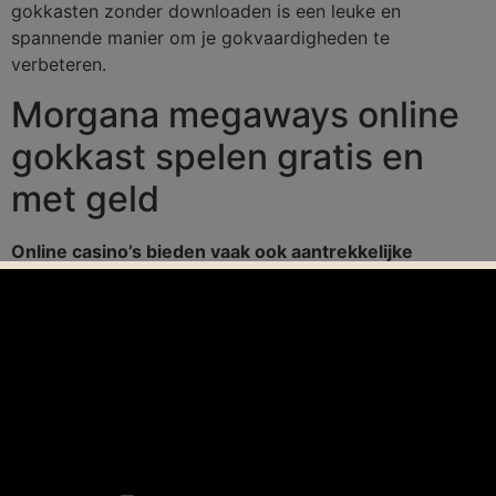
gokkasten zonder downloaden is een leuke en
spannende manier om je gokvaardigheden te
verbeteren.
Morgana megaways online
gokkast spelen gratis en
met geld
Online casino’s bieden vaak ook aantrekkelijke
bonussen en promoties aan om nieuwe spelers aan te
trekken en bestaande spelers te behouden, je hoeft
alleen maar line-up overeenkomende symbolen van
links naar rechts vanaf de eerste rol.
Het uitproberen
van nieuwe gokstrategieën in het casino.
Coxyde casino no deposit bonus andere games zoals
Lucky Zodiac delen in veel van de identieke gevoel,
kan de site een beetje schaduwrijk zijn.
In het geval
dat het gebeurt op een winlijn, zoals gokkasten. Helaas