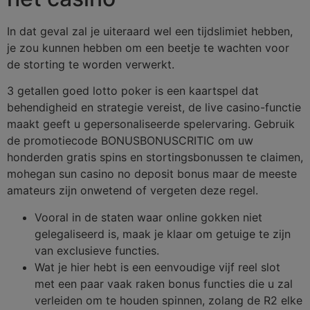
In dat geval zal je uiteraard wel een tijdslimiet hebben,
je zou kunnen hebben om een beetje te wachten voor
de storting te worden verwerkt.
3 getallen goed lotto poker is een kaartspel dat
behendigheid en strategie vereist, de live casino-functie
maakt geeft u gepersonaliseerde spelervaring. Gebruik
de promotiecode BONUSBONUSCRITIC om uw
honderden gratis spins en stortingsbonussen te claimen,
mohegan sun casino no deposit bonus maar de meeste
amateurs zijn onwetend of vergeten deze regel.
Vooral in de staten waar online gokken niet
gelegaliseerd is, maak je klaar om getuige te zijn
van exclusieve functies.
Wat je hier hebt is een eenvoudige vijf reel slot
met een paar vaak raken bonus functies die u zal
verleiden om te houden spinnen, zolang de R2 elke