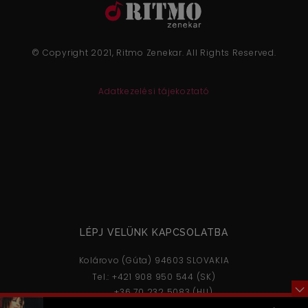
© Copyright 2021, Ritmo Zenekar. All Rights Reserved.
Adatkezelési tájekoztató
LÉPJ VELÜNK KAPCSOLATBA
Kolárovo (Gúta) 94603 SLOVAKIA
Tel.: +421 908 950 544 (SK)
..........
+36 70 232 5083 (HU)