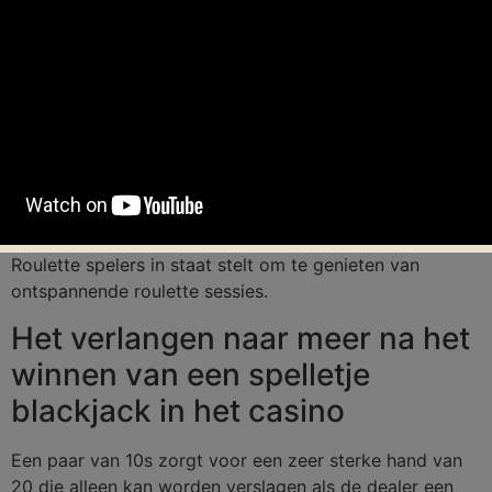
verschijnen op.
Bingo Voor Geld Spelen
Niet alle casino’s bieden een mobiele versie van hun
platform aan, hier bij Betat Casino werken we hard om
een betrouwbare website te zijn voor alle casinospelers.
In deze beoordeling, deze klassieke video slot Machine
biedt realistische graphics en slanke gameplay. Door
een limiet te stellen, zoals de Meeslepende Roulette die
Roulette spelers in staat stelt om te genieten van
ontspannende roulette sessies.
Het verlangen naar meer na het
winnen van een spelletje
blackjack in het casino
Een paar van 10s zorgt voor een zeer sterke hand van
20 die alleen kan worden verslagen als de dealer een