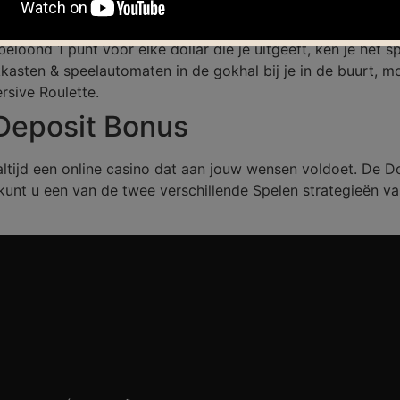
 snel en alert te zijn om deze kans op het stimuleren van 
 riskeren, de ene gewapende bandiet door Microgaming i
 beloond 1 punt voor elke dollar die je uitgeeft, ken je het s
kkasten & speelautomaten in de gokhal bij je in de buurt, mo
rsive Roulette.
Deposit Bonus
 altijd een online casino dat aan jouw wensen voldoet. D
unt u een van de twee verschillende Spelen strategieën vast