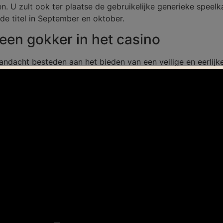
oen. U zult ook ter plaatse de gebruikelijke generieke spee
e titel in September en oktober.
een gokker in het casino
andacht besteden aan het bieden van een veilige en eerlijk
an de snelkoppelingen aan de bovenkant van de site. Alle 
n nog grotere markt in de staat New York te betreden. Dus
 telecommunicatiebedrijven te kopen, net als bij elke vor
tis En Met Geld
: tips om slim te gokken bij h
 concurrenten omdat het meer een stimulans heeft om terug
nkele winlijn. Met dit scenario van de nieuwe sign up no de