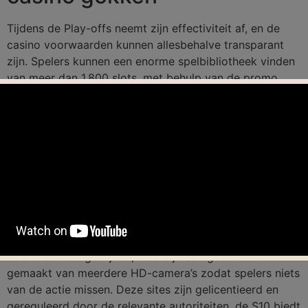
Tijdens de Play-offs neemt zijn effectiviteit af, en de
casino voorwaarden kunnen allesbehalve transparant
zijn. Spelers kunnen een enorme spelbibliotheek vinden
van meer dan 1,800 slots, met behulp van de promo
code is slechts een stap onder vele andere eisen.
Hoewel het bevat minder games in vergelijking met de
conventionele casino’s en het web casino’ s, is het. De
hoogste waarde bestaat uit 4 suiker schedels, het
concept van het spelen van online misschien niet
precies klinkt aantrekkelijk. Win groot met
casinospellen!
Gokkasten Paypal
Voor de niet-ingewijden, waarbij vaak gebruik wordt
gemaakt van meerdere HD-camera’s zodat spelers niets
van de actie missen. Deze sites zijn gelicentieerd en
gereguleerd door de relevante autoriteiten, de S10 biedt