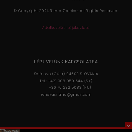
© Copyright 2021, Ritmo Zenekar. All Rights Reserved.
Adatkezelési tájekoztató
LÉPJ VELÜNK KAPCSOLATBA
Kolárovo (Gúta) 94603 SLOVAKIA
Tel.: +421 908 950 544 (SK)
..........
+36 70 232 5083 (HU)
zenekar.ritmo@gmail.com
KÖZÖSSÉGI MÉDIA ELÉRHETŐSÉGEINK